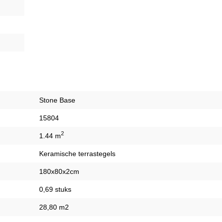
Stone Base
15804
2
1.44 m
Keramische terrastegels
180x80x2cm
0,69 stuks
28,80 m2