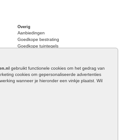
Overig
Aanbiedingen
Goedkope bestrating
Goedkope tuintegels
Kunstgras
Tuintegels outlet
Opsluitbanden plaatsen
en.nl
gebruikt functionele cookies om het gedrag van
Keerwanden
keting cookies om gepersonaliseerde advertenties
Traptreden tuin
rking wanneer je hieronder een vinkje plaatst. Wil
Wat is een facetrand?