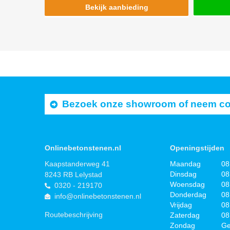
Bekijk aanbieding
Bezoek onze showroom of neem cont
Onlinebetonstenen.nl
Openingstijden
Kaapstanderweg 41
Maandag
08
Dinsdag
08
8243 RB Lelystad
Woensdag
08
0320 - 219170
Donderdag
08
info@onlinebetonstenen.nl
Vrijdag
08
Routebeschrijving
Zaterdag
08
Zondag
Ge