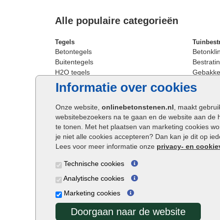
Alle populaire categorieën
Tegels
Tuinbest
Betontegels
Betonkli
Buitentegels
Bestratin
H2O tegels
Gebakken
Keramische terrastegels
Sierbest
Informatie over cookies
Oprit tegels
Strakke 
Patio tegels
Straatst
Onze website,
onlinebetonstenen.nl
, maakt gebrui
Siertegels
Straatkli
websitebezoekers na te gaan en de website aan de 
Stoeptegels
Trommel
te tonen. Met het plaatsen van marketing cookies w
Straattegels
Tuinsten
je niet alle cookies accepteren? Dan kan je dit op i
Terrastegels
Waalfor
Lees voor meer informatie onze
privacy- en cookie
Tuintegels
Wildver
Technische cookies
Buitentegels
Cobbles
Grote terrastegels
Getromm
Analytische cookies
Marketing cookies
Doorgaan naar de website
Onlinebetonstenen.nl ©2026