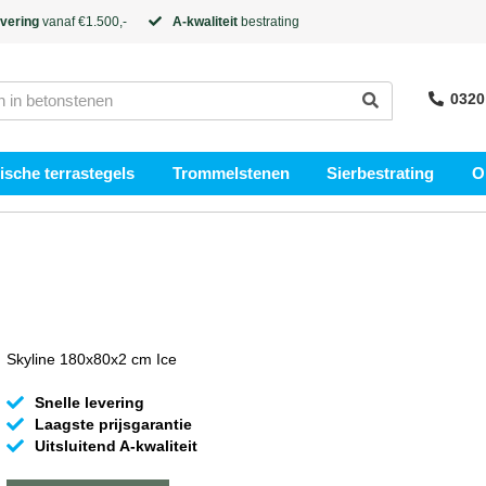
evering
vanaf €1.500,-
A-kwaliteit
bestrating
0320
sche terrastegels
Trommelstenen
Sierbestrating
O
Skyline 180x80x2 cm Ice
Snelle levering
Laagste prijsgarantie
Uitsluitend A-kwaliteit