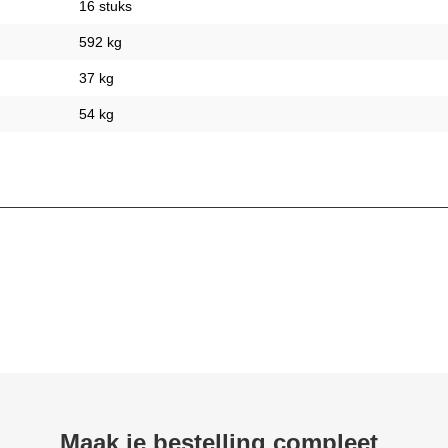
16 stuks
592 kg
37 kg
54 kg
Maak je bestelling compleet