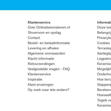
Klantenservice
Informat
Over Onlinebetonstenen.nl
Onze tui
Showroom en opslag
Belangrij
Contact
Privacyb
Bestel- en betaalinformatie
Cookies 
Levering en afhalen
Terrast
Algemene voorwaarden
Aanlegti
Klacht informatie
Legpatro
Retourzendingen
Keramisc
Veelgestelde vragen - FAQ
Mogelijk
Klantenservice
Onderhou
Inspiratie
Hoe terr
Klant ervaringen
Stappenp
Op zoek naar iets anders?
Berekene
Hoeveelh
Tegels o
Keramis