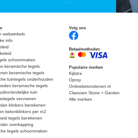
ie
Volg ons
n webwinkels
ke info
eleid
Betaalmethoden
beleid
egels schoonmaken
ps keramische tegels
Populaire merken
nen keramische tegels
Kijlstra
he tuintegels onderhouden
Oprey
heden keramische tegels
Onlinebetonstenen.nl
dsvriendelijke tuin
Claessen Stone + Garden
astegels vervoeren
Alle merken
lan klinkers berekenen
n betonklinkers per m2
eid tegels berekenen
nder overkapping
che tegels schoonmaken