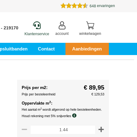
ervaringen
648
 - 219170
account
winkelwagen
Klantenservice
psluitbanden
Contact
Aanbiedingen
€ 89,95
Prijs per m2:
Prijs per besteleenheid
€ 129,53
2
Oppervlakte m
:
2
Het aantal m
wordt afgerond op hele besteleenheden.
Houd rekening met 5% snijverlies