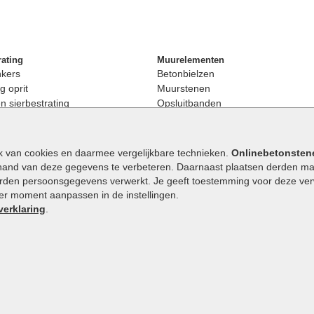
rating
Muurelementen
nkers
Betonbielzen
g oprit
Muurstenen
 sierbestrating
Opsluitbanden
rating
Palissaden
bestrating
Stapelblokken
enen
Betonblokken
k van cookies en daarmee vergelijkbare technieken.
Onlinebetonsten
nkers
Stapelstenen
hand van deze gegevens te verbeteren. Daarnaast plaatsen derden mar
stenen
orden persoonsgegevens verwerkt. Je geeft toestemming voor deze verwe
en
eder moment aanpassen in de instellingen.
Extra benodigdheden
maat
verklaring
.
Ophoogzand
band
Siergrind en siersplit
tones
Waterafvoer
elde stenen