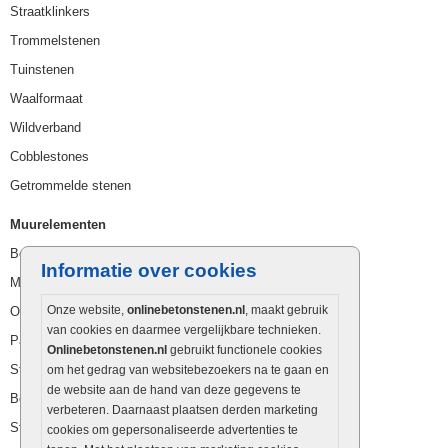
Straatklinkers
Trommelstenen
Tuinstenen
Waalformaat
Wildverband
Cobblestones
Getrommelde stenen
Muurelementen
Betonbielzen
Informatie over cookies
Muurstenen
Onze website,
onlinebetonstenen.nl
, maakt gebruik
Opsluitbanden
van cookies en daarmee vergelijkbare technieken.
Palissaden
Onlinebetonstenen.nl
gebruikt functionele cookies
Stapelblokken
om het gedrag van websitebezoekers na te gaan en
de website aan de hand van deze gegevens te
Betonblokken
verbeteren. Daarnaast plaatsen derden marketing
Stapelstenen
cookies om gepersonaliseerde advertenties te