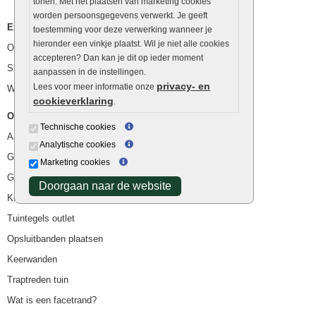
tonen. Met het plaatsen van marketing cookies
worden persoonsgegevens verwerkt. Je geeft
Extra benodigdheden
toestemming voor deze verwerking wanneer je
hieronder een vinkje plaatst. Wil je niet alle cookies
Ophoogzand
accepteren? Dan kan je dit op ieder moment
Siergrind en siersplit
aanpassen in de instellingen.
privacy- en
Lees voor meer informatie onze
Waterafvoer
cookieverklaring
.
Overig
Technische cookies
Aanbiedingen
Analytische cookies
Goedkope bestrating
Marketing cookies
Goedkope tuintegels
Doorgaan naar de website
Kunstgras
Tuintegels outlet
Opsluitbanden plaatsen
Keerwanden
Traptreden tuin
Wat is een facetrand?