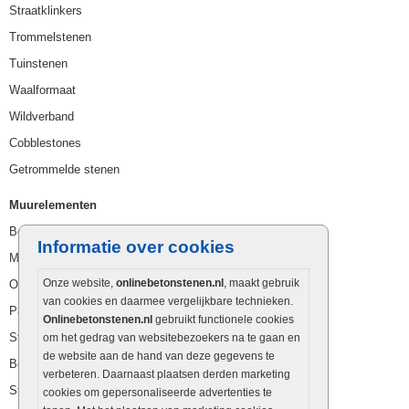
Straatklinkers
Trommelstenen
Tuinstenen
Waalformaat
Wildverband
Cobblestones
Getrommelde stenen
Muurelementen
Betonbielzen
Informatie over cookies
Muurstenen
Onze website,
onlinebetonstenen.nl
, maakt gebruik
Opsluitbanden
van cookies en daarmee vergelijkbare technieken.
Palissaden
Onlinebetonstenen.nl
gebruikt functionele cookies
Stapelblokken
om het gedrag van websitebezoekers na te gaan en
de website aan de hand van deze gegevens te
Betonblokken
verbeteren. Daarnaast plaatsen derden marketing
Stapelstenen
cookies om gepersonaliseerde advertenties te