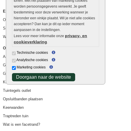
tonen. Met het plaatsen van marketing cookies
worden persoonsgegevens verwerkt. Je geeft
Extra benodigdheden
toestemming voor deze verwerking wanneer je
hieronder een vinkje plaatst. Wil je niet alle cookies
Ophoogzand
accepteren? Dan kan je dit op ieder moment
Siergrind en siersplit
aanpassen in de instellingen.
privacy- en
Lees voor meer informatie onze
Waterafvoer
cookieverklaring
.
Overig
Technische cookies
Aanbiedingen
Analytische cookies
Goedkope bestrating
Marketing cookies
Goedkope tuintegels
Doorgaan naar de website
Kunstgras
Tuintegels outlet
Opsluitbanden plaatsen
Keerwanden
Traptreden tuin
Wat is een facetrand?