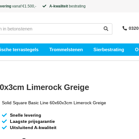
evering
vanaf €1.500,-
A-kwaliteit
bestrating
0320
sche terrastegels
Trommelstenen
Sierbestrating
O
60x3cm Limerock Greige
Solid Square Basic Line 60x60x3cm Limerock Greige
Snelle levering
Laagste prijsgarantie
Uitsluitend A-kwaliteit