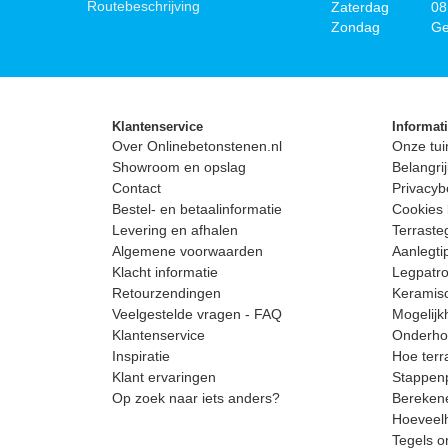
Routebeschrijving
Zaterdag
08
Zondag
Ge
Klantenservice
Informat
Over Onlinebetonstenen.nl
Onze tui
Showroom en opslag
Belangrij
Contact
Privacyb
Bestel- en betaalinformatie
Cookies 
Levering en afhalen
Terrast
Algemene voorwaarden
Aanlegti
Klacht informatie
Legpatro
Retourzendingen
Keramisc
Veelgestelde vragen - FAQ
Mogelijk
Klantenservice
Onderhou
Inspiratie
Hoe terr
Klant ervaringen
Stappenp
Op zoek naar iets anders?
Berekene
Hoeveelh
Tegels o