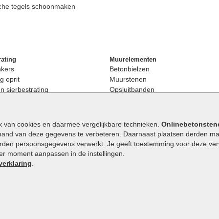
che tegels schoonmaken
rating
Muurelementen
nkers
Betonbielzen
g oprit
Muurstenen
 sierbestrating
Opsluitbanden
rating
Palissaden
bestrating
Stapelblokken
enen
Betonblokken
k van cookies en daarmee vergelijkbare technieken.
Onlinebetonsten
nkers
Stapelstenen
hand van deze gegevens te verbeteren. Daarnaast plaatsen derden mar
stenen
orden persoonsgegevens verwerkt. Je geeft toestemming voor deze verwe
en
eder moment aanpassen in de instellingen.
Extra benodigdheden
maat
verklaring
.
Ophoogzand
band
Siergrind en siersplit
tones
Waterafvoer
elde stenen