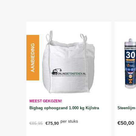
AANBIEDING
MEEST GEKOZEN!
Bigbag ophoogzand 1.000 kg Kijlstra
Steenlijm 
per stuks
€50,00
€85,95
€75,90