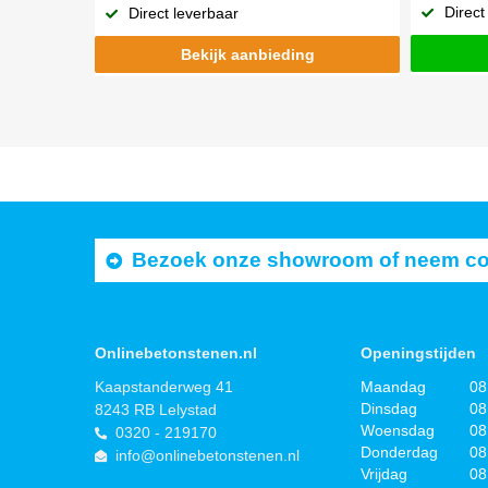
Direct
Direct leverbaar
Bekijk aanbieding
Bezoek onze showroom of neem cont
Onlinebetonstenen.nl
Openingstijden
Kaapstanderweg 41
Maandag
08
Dinsdag
08
8243 RB Lelystad
Woensdag
08
0320 - 219170
Donderdag
08
info@onlinebetonstenen.nl
Vrijdag
08