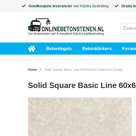
Goedkoopste leverancier
van
Kijlstra
bestrating
Gratis l
Betontegels
Betonklinkers
Kerami
Home
Solid Square Basic Line 60x60x3cm Limerock Greige
Solid Square Basic Line 60x