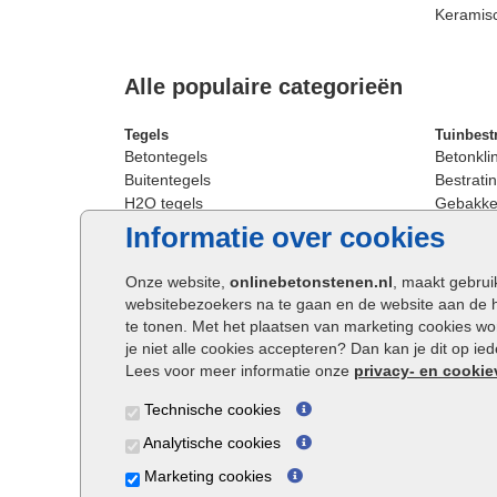
Keramis
Alle populaire categorieën
Tegels
Tuinbest
Betontegels
Betonkli
Buitentegels
Bestratin
H2O tegels
Gebakken
Keramische terrastegels
Sierbest
Informatie over cookies
Oprit tegels
Strakke 
Patio tegels
Straatst
Onze website,
onlinebetonstenen.nl
, maakt gebrui
Siertegels
Straatkli
websitebezoekers na te gaan en de website aan de 
Stoeptegels
Trommel
te tonen. Met het plaatsen van marketing cookies w
Straattegels
Tuinsten
je niet alle cookies accepteren? Dan kan je dit op i
Terrastegels
Waalfor
Lees voor meer informatie onze
privacy- en cookie
Tuintegels
Wildver
Technische cookies
Buitentegels
Cobbles
Grote terrastegels
Getromm
Analytische cookies
Marketing cookies