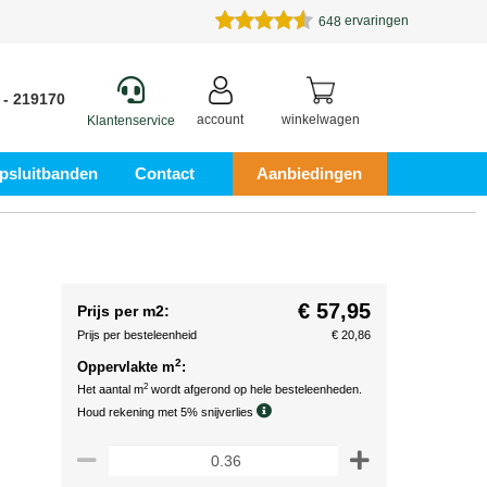
ervaringen
648
 - 219170
account
winkelwagen
Klantenservice
psluitbanden
Contact
Aanbiedingen
€ 57,95
Prijs per m2:
Prijs per besteleenheid
€ 20,86
2
Oppervlakte m
:
2
Het aantal m
wordt afgerond op hele besteleenheden.
Houd rekening met 5% snijverlies