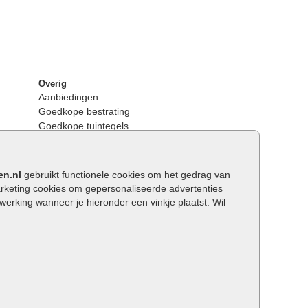
Overig
Aanbiedingen
Goedkope bestrating
Goedkope tuintegels
Kunstgras
Tuintegels outlet
Opsluitbanden plaatsen
en.nl
gebruikt functionele cookies om het gedrag van
Keerwanden
keting cookies om gepersonaliseerde advertenties
Traptreden tuin
rking wanneer je hieronder een vinkje plaatst. Wil
Wat is een facetrand?