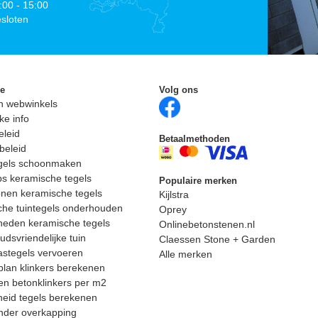
:00 - 15:00
sloten
ie
Volg ons
n webwinkels
ke info
eleid
Betaalmethoden
beleid
egels schoonmaken
ps keramische tegels
Populaire merken
nen keramische tegels
Kijlstra
he tuintegels onderhouden
Oprey
heden keramische tegels
Onlinebetonstenen.nl
dsvriendelijke tuin
Claessen Stone + Garden
astegels vervoeren
Alle merken
lan klinkers berekenen
n betonklinkers per m2
eid tegels berekenen
nder overkapping