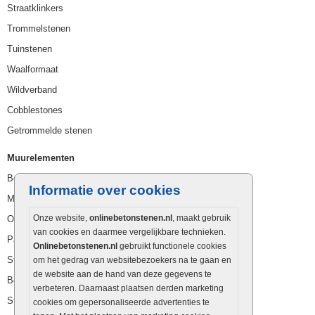
Straatklinkers
Trommelstenen
Tuinstenen
Waalformaat
Wildverband
Cobblestones
Getrommelde stenen
Muurelementen
Betonbielzen
Informatie over cookies
Muurstenen
Onze website,
onlinebetonstenen.nl
, maakt gebruik
Opsluitbanden
van cookies en daarmee vergelijkbare technieken.
Palissaden
Onlinebetonstenen.nl
gebruikt functionele cookies
Stapelblokken
om het gedrag van websitebezoekers na te gaan en
de website aan de hand van deze gegevens te
Betonblokken
verbeteren. Daarnaast plaatsen derden marketing
Stapelstenen
cookies om gepersonaliseerde advertenties te