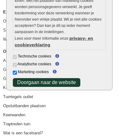
tonen. Met het plaatsen van marketing cookies
worden persoonsgegevens verwerkt. Je geeft
Extra benodigdheden
toestemming voor deze verwerking wanneer je
hieronder een vinkje plaatst. Wil je niet alle cookies
Ophoogzand
accepteren? Dan kan je dit op ieder moment
Siergrind en siersplit
aanpassen in de instellingen.
privacy- en
Lees voor meer informatie onze
Waterafvoer
cookieverklaring
.
Overig
Technische cookies
Aanbiedingen
Analytische cookies
Goedkope bestrating
Marketing cookies
Goedkope tuintegels
Doorgaan naar de website
Kunstgras
Tuintegels outlet
Opsluitbanden plaatsen
Keerwanden
Traptreden tuin
Wat is een facetrand?