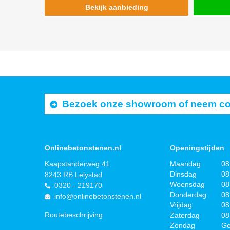
Bekijk aanbieding
Bezoek onze showroom of neem cont
Onlinebetonstenen.nl
Openingstijden
Kaapstanderweg 41
Maandag
08
Dinsdag
08
8243 RB Lelystad
Woensdag
08
0320 - 219170
Donderdag
08
info@onlinebetonstenen.nl
Vrijdag
08
Routebeschrijving
Zaterdag
08
Zondag
Ge