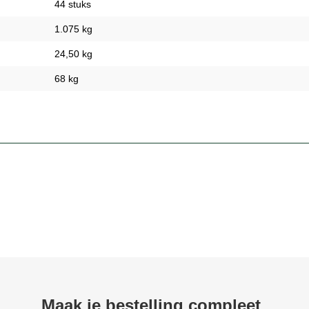
44 stuks
1.075 kg
24,50 kg
68 kg
Maak je bestelling compleet