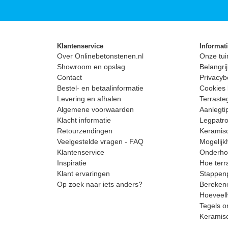
Klantenservice
Informat
Over Onlinebetonstenen.nl
Onze tui
Showroom en opslag
Belangrij
Contact
Privacyb
Bestel- en betaalinformatie
Cookies 
Levering en afhalen
Terrast
Algemene voorwaarden
Aanlegti
Klacht informatie
Legpatro
Retourzendingen
Keramisc
Veelgestelde vragen - FAQ
Mogelijk
Klantenservice
Onderhou
Inspiratie
Hoe terr
Klant ervaringen
Stappenp
Op zoek naar iets anders?
Berekene
Hoeveelh
Tegels o
Keramis