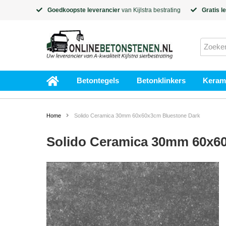
Goedkoopste leverancier
van
Kijlstra
bestrating
Gratis l
Betontegels
Betonklinkers
Kerami
Home
Solido Ceramica 30mm 60x60x3cm Bluestone Dark
Solido Ceramica 30mm 60x6