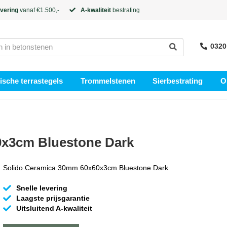
evering
vanaf €1.500,-
A-kwaliteit
bestrating
0320
sche terrastegels
Trommelstenen
Sierbestrating
O
0x3cm Bluestone Dark
Solido Ceramica 30mm 60x60x3cm Bluestone Dark
Snelle levering
Laagste prijsgarantie
Uitsluitend A-kwaliteit