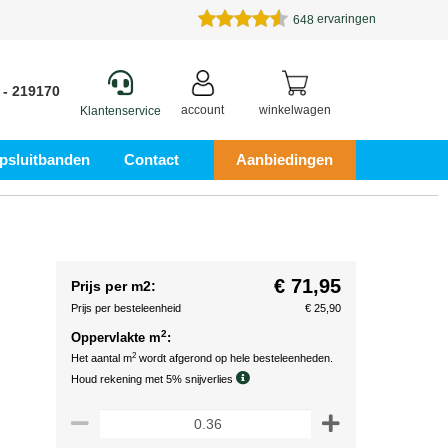
ervaringen
648
 - 219170
account
winkelwagen
Klantenservice
psluitbanden
Contact
Aanbiedingen
€ 71,95
Prijs per m2:
Prijs per besteleenheid
€ 25,90
2
Oppervlakte m
:
2
Het aantal m
wordt afgerond op hele besteleenheden.
Houd rekening met 5% snijverlies