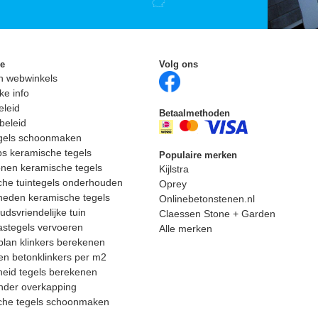
ie
Volg ons
n webwinkels
ke info
eleid
Betaalmethoden
beleid
egels schoonmaken
ps keramische tegels
Populaire merken
nen keramische tegels
Kijlstra
he tuintegels onderhouden
Oprey
heden keramische tegels
Onlinebetonstenen.nl
dsvriendelijke tuin
Claessen Stone + Garden
astegels vervoeren
Alle merken
lan klinkers berekenen
n betonklinkers per m2
eid tegels berekenen
nder overkapping
che tegels schoonmaken