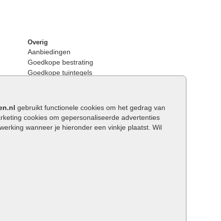
Overig
Aanbiedingen
Goedkope bestrating
Goedkope tuintegels
Kunstgras
Tuintegels outlet
Opsluitbanden plaatsen
en.nl
gebruikt functionele cookies om het gedrag van
Keerwanden
keting cookies om gepersonaliseerde advertenties
Traptreden tuin
rking wanneer je hieronder een vinkje plaatst. Wil
Wat is een facetrand?