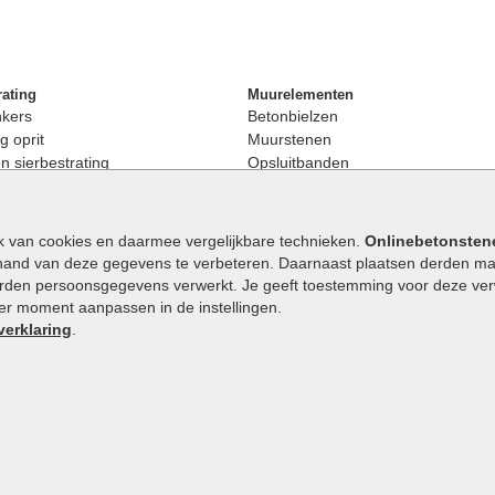
rating
Muurelementen
nkers
Betonbielzen
g oprit
Muurstenen
 sierbestrating
Opsluitbanden
rating
Palissaden
bestrating
Stapelblokken
enen
Betonblokken
k van cookies en daarmee vergelijkbare technieken.
Onlinebetonsten
nkers
Stapelstenen
hand van deze gegevens te verbeteren. Daarnaast plaatsen derden mar
stenen
orden persoonsgegevens verwerkt. Je geeft toestemming voor deze verwe
en
eder moment aanpassen in de instellingen.
Extra benodigdheden
maat
verklaring
.
Ophoogzand
band
Siergrind en siersplit
tones
Waterafvoer
elde stenen