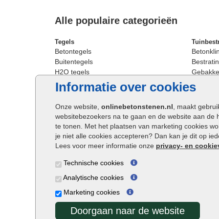
Alle populaire categorieën
Tegels
Tuinbest
Betontegels
Betonkli
Buitentegels
Bestratin
H2O tegels
Gebakken
Keramische terrastegels
Sierbest
Informatie over cookies
Oprit tegels
Strakke 
Patio tegels
Straatst
Onze website,
onlinebetonstenen.nl
, maakt gebrui
Siertegels
Straatkli
websitebezoekers na te gaan en de website aan de 
Stoeptegels
Trommel
te tonen. Met het plaatsen van marketing cookies w
Straattegels
Tuinsten
je niet alle cookies accepteren? Dan kan je dit op i
Terrastegels
Waalfor
Lees voor meer informatie onze
privacy- en cookie
Tuintegels
Wildver
Technische cookies
Buitentegels
Cobbles
Grote terrastegels
Getromm
Analytische cookies
Marketing cookies
Doorgaan naar de website
Onlinebetonstenen.nl ©2026