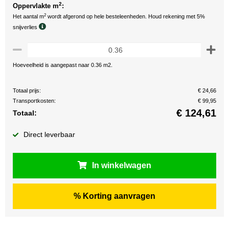
2
Oppervlakte m
:
2
Het aantal m
wordt afgerond op hele besteleenheden. Houd rekening met 5%
snijverlies
Hoeveelheid is aangepast naar 0.36 m2.
Totaal prijs:
€ 24,66
Transportkosten:
€ 99,95
€
124,61
Totaal:
Direct leverbaar
In winkelwagen
% Korting aanvragen