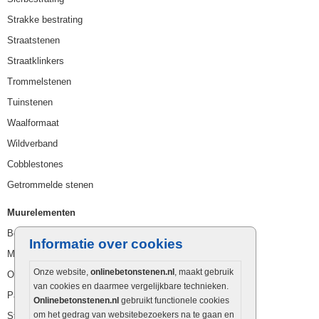
Strakke bestrating
Straatstenen
Straatklinkers
Trommelstenen
Tuinstenen
Waalformaat
Wildverband
Cobblestones
Getrommelde stenen
Muurelementen
Betonbielzen
Informatie over cookies
Muurstenen
Onze website,
onlinebetonstenen.nl
, maakt gebruik
Opsluitbanden
van cookies en daarmee vergelijkbare technieken.
Palissaden
Onlinebetonstenen.nl
gebruikt functionele cookies
om het gedrag van websitebezoekers na te gaan en
Stapelblokken