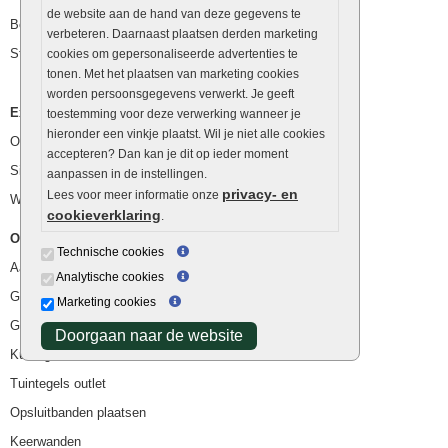
de website aan de hand van deze gegevens te
Betonblokken
verbeteren. Daarnaast plaatsen derden marketing
Stapelstenen
cookies om gepersonaliseerde advertenties te
tonen. Met het plaatsen van marketing cookies
worden persoonsgegevens verwerkt. Je geeft
Extra benodigdheden
toestemming voor deze verwerking wanneer je
hieronder een vinkje plaatst. Wil je niet alle cookies
Ophoogzand
accepteren? Dan kan je dit op ieder moment
Siergrind en siersplit
aanpassen in de instellingen.
privacy- en
Lees voor meer informatie onze
Waterafvoer
cookieverklaring
.
Overig
Technische cookies
Aanbiedingen
Analytische cookies
Goedkope bestrating
Marketing cookies
Goedkope tuintegels
Doorgaan naar de website
Kunstgras
Tuintegels outlet
Opsluitbanden plaatsen
Keerwanden