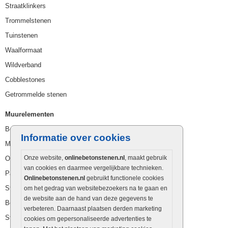
Straatklinkers
Trommelstenen
Tuinstenen
Waalformaat
Wildverband
Cobblestones
Getrommelde stenen
Muurelementen
Betonbielzen
Informatie over cookies
Muurstenen
Onze website,
onlinebetonstenen.nl
, maakt gebruik
Opsluitbanden
van cookies en daarmee vergelijkbare technieken.
Palissaden
Onlinebetonstenen.nl
gebruikt functionele cookies
Stapelblokken
om het gedrag van websitebezoekers na te gaan en
de website aan de hand van deze gegevens te
Betonblokken
verbeteren. Daarnaast plaatsen derden marketing
Stapelstenen
cookies om gepersonaliseerde advertenties te