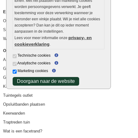
tonen. Met het plaatsen van marketing cookies
worden persoonsgegevens verwerkt. Je geeft
Extra benodigdheden
toestemming voor deze verwerking wanneer je
hieronder een vinkje plaatst. Wil je niet alle cookies
Ophoogzand
accepteren? Dan kan je dit op ieder moment
Siergrind en siersplit
aanpassen in de instellingen.
privacy- en
Lees voor meer informatie onze
Waterafvoer
cookieverklaring
.
Overig
Technische cookies
Aanbiedingen
Analytische cookies
Goedkope bestrating
Marketing cookies
Goedkope tuintegels
Doorgaan naar de website
Kunstgras
Tuintegels outlet
Opsluitbanden plaatsen
Keerwanden
Traptreden tuin
Wat is een facetrand?