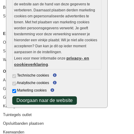
de website aan de hand van deze gegevens te
Betonblokken
verbeteren. Daarnaast plaatsen derden marketing
Stapelstenen
cookies om gepersonaliseerde advertenties te
tonen. Met het plaatsen van marketing cookies
worden persoonsgegevens verwerkt. Je geeft
Extra benodigdheden
toestemming voor deze verwerking wanneer je
hieronder een vinkje plaatst. Wil je niet alle cookies
Ophoogzand
accepteren? Dan kan je dit op ieder moment
Siergrind en siersplit
aanpassen in de instellingen.
privacy- en
Lees voor meer informatie onze
Waterafvoer
cookieverklaring
.
Overig
Technische cookies
Aanbiedingen
Analytische cookies
Goedkope bestrating
Marketing cookies
Goedkope tuintegels
Doorgaan naar de website
Kunstgras
Tuintegels outlet
Opsluitbanden plaatsen
Keerwanden