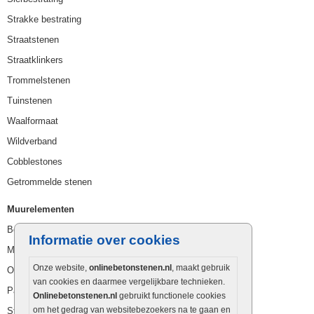
Strakke bestrating
Straatstenen
Straatklinkers
Trommelstenen
Tuinstenen
Waalformaat
Wildverband
Cobblestones
Getrommelde stenen
Muurelementen
Betonbielzen
Informatie over cookies
Muurstenen
Onze website,
onlinebetonstenen.nl
, maakt gebruik
Opsluitbanden
van cookies en daarmee vergelijkbare technieken.
Palissaden
Onlinebetonstenen.nl
gebruikt functionele cookies
om het gedrag van websitebezoekers na te gaan en
Stapelblokken