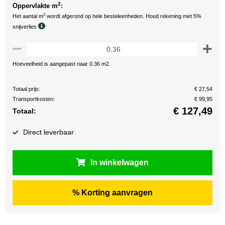
2
Oppervlakte m
:
2
Het aantal m
wordt afgerond op hele besteleenheden. Houd rekening met 5%
snijverlies
Hoeveelheid is aangepast naar 0.36 m2.
Totaal prijs:
€ 27,54
Transportkosten:
€ 99,95
€
127,49
Totaal:
Direct leverbaar
In winkelwagen
% Korting aanvragen