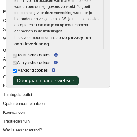
tonen. Met het plaatsen van marketing cookies
worden persoonsgegevens verwerkt. Je geeft
Extra benodigdheden
toestemming voor deze verwerking wanneer je
hieronder een vinkje plaatst. Wil je niet alle cookies
Ophoogzand
accepteren? Dan kan je dit op ieder moment
Siergrind en siersplit
aanpassen in de instellingen.
privacy- en
Lees voor meer informatie onze
Waterafvoer
cookieverklaring
.
Overig
Technische cookies
Aanbiedingen
Analytische cookies
Goedkope bestrating
Marketing cookies
Goedkope tuintegels
Doorgaan naar de website
Kunstgras
Tuintegels outlet
Opsluitbanden plaatsen
Keerwanden
Traptreden tuin
Wat is een facetrand?