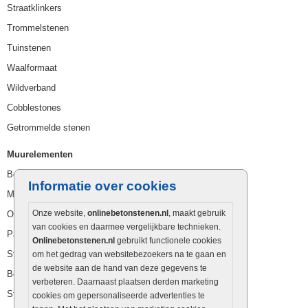
Straatklinkers
Trommelstenen
Tuinstenen
Waalformaat
Wildverband
Cobblestones
Getrommelde stenen
Muurelementen
Betonbielzen
Informatie over cookies
Muurstenen
Onze website,
onlinebetonstenen.nl
, maakt gebruik
Opsluitbanden
van cookies en daarmee vergelijkbare technieken.
Palissaden
Onlinebetonstenen.nl
gebruikt functionele cookies
Stapelblokken
om het gedrag van websitebezoekers na te gaan en
de website aan de hand van deze gegevens te
Betonblokken
verbeteren. Daarnaast plaatsen derden marketing
Stapelstenen
cookies om gepersonaliseerde advertenties te