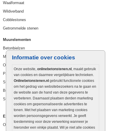
Waalformaat
Wildverband
Cobblestones
Getrommelde stenen
Muurelementen
Betonbielzen
Muurstenen
Informatie over cookies
Opsluitbanden
Onze website,
onlinebetonstenen.nl
, maakt gebruik
Palissaden
van cookies en daarmee vergelijkbare technieken.
Onlinebetonstenen.nl
gebruikt functionele cookies
Stapelblokken
om het gedrag van websitebezoekers na te gaan en
Betonblokken
de website aan de hand van deze gegevens te
verbeteren. Daarnaast plaatsen derden marketing
Stapelstenen
cookies om gepersonaliseerde advertenties te
tonen. Met het plaatsen van marketing cookies
worden persoonsgegevens verwerkt. Je geeft
Extra benodigdheden
toestemming voor deze verwerking wanneer je
Ophoogzand
hieronder een vinkje plaatst. Wil je niet alle cookies