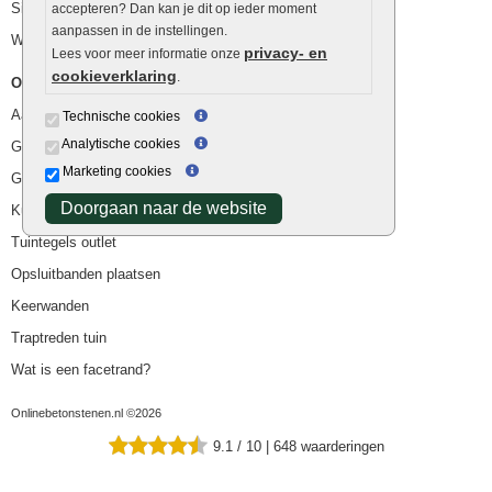
Siergrind en siersplit
accepteren? Dan kan je dit op ieder moment
aanpassen in de instellingen.
Waterafvoer
privacy- en
Lees voor meer informatie onze
cookieverklaring
.
Overig
Aanbiedingen
Technische cookies
Analytische cookies
Goedkope bestrating
Marketing cookies
Goedkope tuintegels
Doorgaan naar de website
Kunstgras
Tuintegels outlet
Opsluitbanden plaatsen
Keerwanden
Traptreden tuin
Wat is een facetrand?
Onlinebetonstenen.nl ©2026
9.1
/
10
|
648
waarderingen