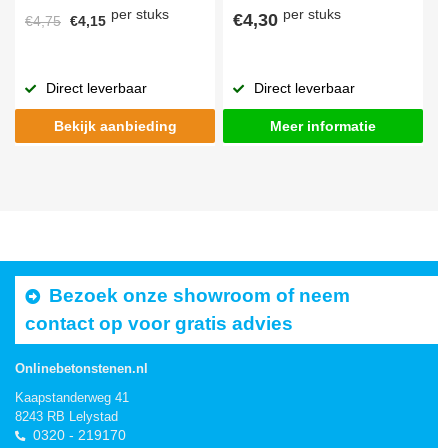
per stuks
per stuks
€4,30
€4,75
€4,15
Direct leverbaar
Direct leverbaar
Bekijk aanbieding
Meer informatie
Bezoek onze showroom of neem
contact op voor gratis advies
Onlinebetonstenen.nl
Kaapstanderweg 41
8243 RB Lelystad
0320 - 219170