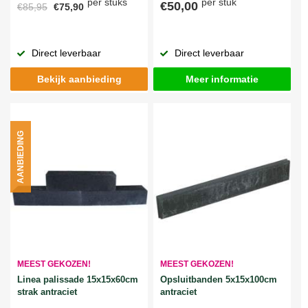
per stuks
per stuk
€50,00
€85,95
€75,90
Direct leverbaar
Direct leverbaar
Bekijk aanbieding
Meer informatie
AANBIEDING
MEEST GEKOZEN!
MEEST GEKOZEN!
Linea palissade 15x15x60cm
Opsluitbanden 5x15x100cm
strak antraciet
antraciet