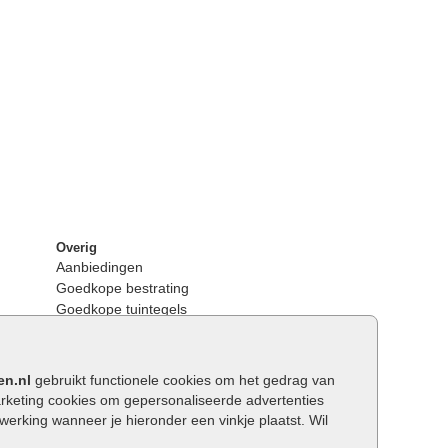
Overig
Aanbiedingen
Goedkope bestrating
Goedkope tuintegels
Kunstgras
Tuintegels outlet
Opsluitbanden plaatsen
en.nl
gebruikt functionele cookies om het gedrag van
Keerwanden
keting cookies om gepersonaliseerde advertenties
Traptreden tuin
rking wanneer je hieronder een vinkje plaatst. Wil
Wat is een facetrand?