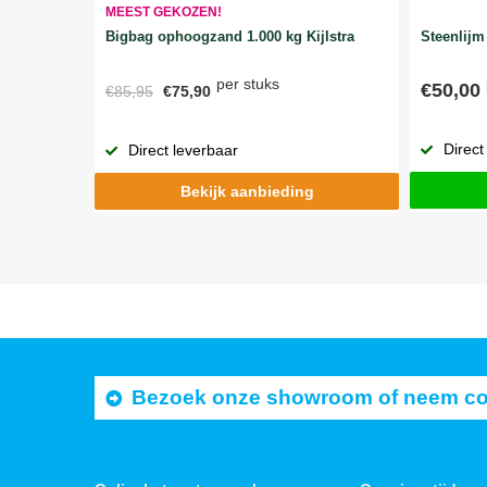
MEEST GEKOZEN!
Bigbag ophoogzand 1.000 kg Kijlstra
Steenlijm 
per stuks
€50,00
€85,95
€75,90
Direct
Direct leverbaar
Bekijk aanbieding
Bezoek onze showroom of neem cont