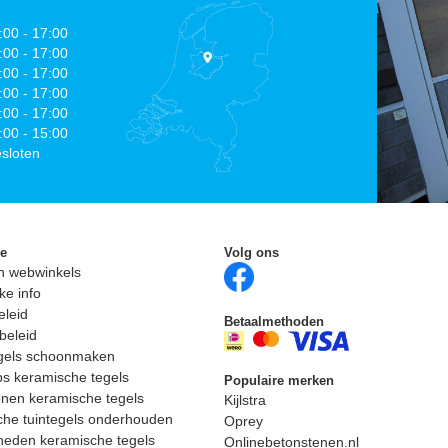
:00 - 17:00
:00 - 17:00
:00 - 17:00
:00 - 17:00
:00 - 17:00
:00 - 15:00
sloten
ie
Volg ons
n webwinkels
ke info
eleid
Betaalmethoden
beleid
egels schoonmaken
ps keramische tegels
Populaire merken
nen keramische tegels
Kijlstra
he tuintegels onderhouden
Oprey
heden keramische tegels
Onlinebetonstenen.nl