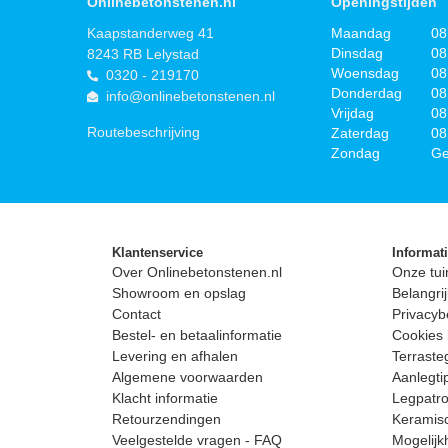
Onlinebetonstenen.nl
Openingstijden
Kaapstanderweg 41
Maandag
08
Dinsdag
08
8243 RB Lelystad
Woensdag
08
0320 - 219170
Donderdag
08
info@onlinebetonstenen.nl
Vrijdag
08
Routebeschrijving
Zaterdag
08
Zondag
Ge
Klantenservice
Informat
Over Onlinebetonstenen.nl
Onze tui
Showroom en opslag
Belangrij
Contact
Privacyb
Bestel- en betaalinformatie
Cookies 
Levering en afhalen
Terrast
Algemene voorwaarden
Aanlegti
Klacht informatie
Legpatro
Retourzendingen
Keramisc
Veelgestelde vragen - FAQ
Mogelijk