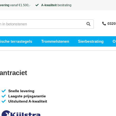
evering
vanaf €1.500,-
A-kwaliteit
bestrating
0320
sche terrastegels
Trommelstenen
Sierbestrating
O
antraciet
Snelle levering
Laagste prijsgarantie
Uitsluitend A-kwaliteit