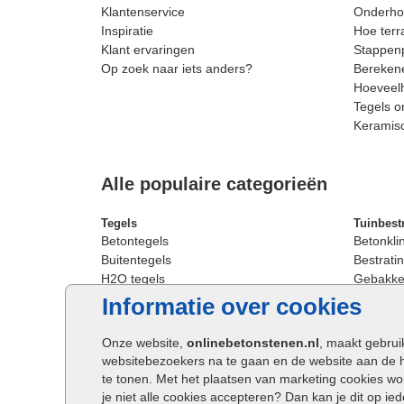
Klantenservice
Onderhou
Inspiratie
Hoe terr
Klant ervaringen
Stappenp
Op zoek naar iets anders?
Berekene
Hoeveelh
Tegels o
Keramis
Alle populaire categorieën
Tegels
Tuinbest
Betontegels
Betonkli
Buitentegels
Bestratin
H2O tegels
Gebakken
Keramische terrastegels
Sierbest
Informatie over cookies
Oprit tegels
Strakke 
Patio tegels
Straatst
Onze website,
onlinebetonstenen.nl
, maakt gebrui
Siertegels
Straatkli
websitebezoekers na te gaan en de website aan de 
Stoeptegels
Trommel
te tonen. Met het plaatsen van marketing cookies w
Straattegels
Tuinsten
je niet alle cookies accepteren? Dan kan je dit op i