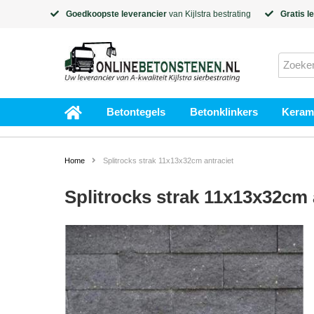
Goedkoopste leverancier
van
Kijlstra
bestrating
Gratis l
Betontegels
Betonklinkers
Kerami
Home
Splitrocks strak 11x13x32cm antraciet
Splitrocks strak 11x13x32cm 