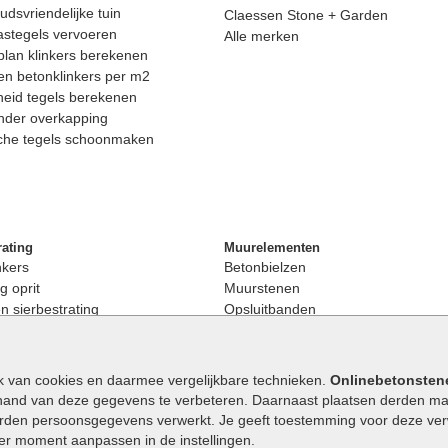
dsvriendelijke tuin
Claessen Stone + Garden
astegels vervoeren
Alle merken
lan klinkers berekenen
n betonklinkers per m2
eid tegels berekenen
nder overkapping
che tegels schoonmaken
rating
Muurelementen
nkers
Betonbielzen
g oprit
Muurstenen
 sierbestrating
Opsluitbanden
rating
Palissaden
bestrating
Stapelblokken
enen
Betonblokken
k van cookies en daarmee vergelijkbare technieken.
Onlinebetonsten
nkers
Stapelstenen
hand van deze gegevens te verbeteren. Daarnaast plaatsen derden mar
stenen
orden persoonsgegevens verwerkt. Je geeft toestemming voor deze verwe
en
eder moment aanpassen in de instellingen.