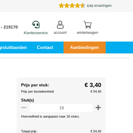
ervaringen
648
 - 219170
account
winkelwagen
Klantenservice
psluitbanden
Contact
Aanbiedingen
€ 3,40
Prijs per stuk:
Prijs per besteleenheid
€ 54,40
Stuk(s)
Hoeveelheid is aangepast naar 16 stuks.
Totaal prijs:
€ 54,40