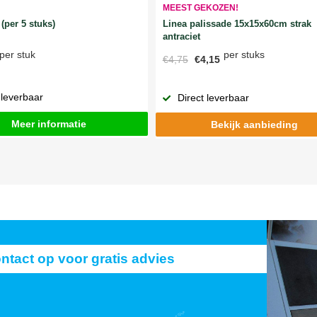
MEEST GEKOZEN!
Linea palissade 15x15x60cm strak
(per 5 stuks)
antraciet
per stuks
per stuk
€4,75
€4,15
 leverbaar
Direct leverbaar
Meer informatie
Bekijk aanbieding
act op voor gratis advies