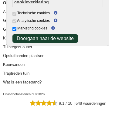
cookieverklaring
.
Overig
Aanbiedingen
Technische cookies
Goedkope bestrating
Analytische cookies
Marketing cookies
Goedkope tuintegels
Kunstgras
Doorgaan naar de website
Tuintegels outlet
Opsluitbanden plaatsen
Keerwanden
Traptreden tuin
Wat is een facetrand?
Onlinebetonstenen.nl ©2026
9.1
/
10
|
648
waarderingen