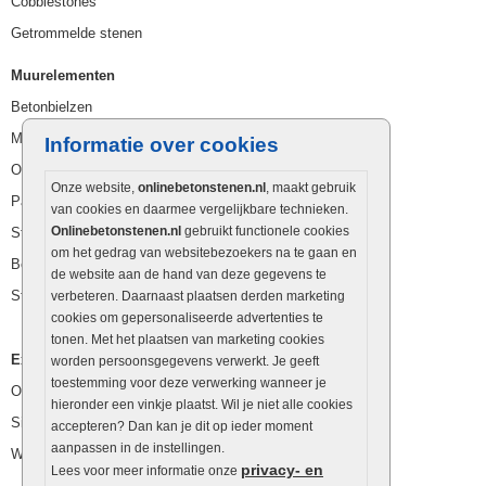
Cobblestones
Getrommelde stenen
Muurelementen
Betonbielzen
Muurstenen
Informatie over cookies
Opsluitbanden
Onze website,
onlinebetonstenen.nl
, maakt gebruik
Palissaden
van cookies en daarmee vergelijkbare technieken.
Onlinebetonstenen.nl
gebruikt functionele cookies
Stapelblokken
om het gedrag van websitebezoekers na te gaan en
Betonblokken
de website aan de hand van deze gegevens te
Stapelstenen
verbeteren. Daarnaast plaatsen derden marketing
cookies om gepersonaliseerde advertenties te
tonen. Met het plaatsen van marketing cookies
Extra benodigdheden
worden persoonsgegevens verwerkt. Je geeft
toestemming voor deze verwerking wanneer je
Ophoogzand
hieronder een vinkje plaatst. Wil je niet alle cookies
Siergrind en siersplit
accepteren? Dan kan je dit op ieder moment
aanpassen in de instellingen.
Waterafvoer
privacy- en
Lees voor meer informatie onze