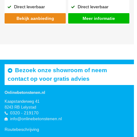
Direct leverbaar
Direct leverbaar
Bekijk aanbieding
Meer informatie
Bezoek onze showroom of neem
contact op voor gratis advies
Onlinebetonstenen.nl
Kaapstanderweg 41
8243 RB Lelystad
0320 - 219170
info@onlinebetonstenen.nl
Routebeschrijving