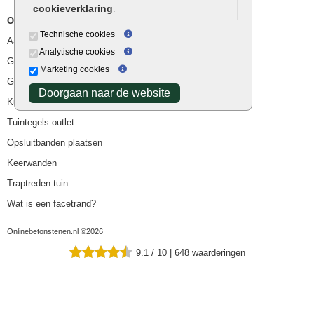
cookieverklaring
.
Overig
Technische cookies
Aanbiedingen
Analytische cookies
Goedkope bestrating
Marketing cookies
Goedkope tuintegels
Doorgaan naar de website
Kunstgras
Tuintegels outlet
Opsluitbanden plaatsen
Keerwanden
Traptreden tuin
Wat is een facetrand?
Onlinebetonstenen.nl ©2026
9.1
/
10
|
648
waarderingen