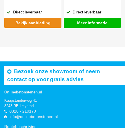
Direct leverbaar
Direct leverbaar
Bekijk aanbieding
Meer informatie
Bezoek onze showroom of neem
contact op voor gratis advies
Onlinebetonstenen.nl
Kaapstanderweg 41
8243 RB Lelystad
0320 - 219170
info@onlinebetonstenen.nl
Routebeschrijving