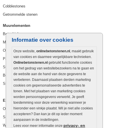
Cobblestones
Getrommelde stenen
Muurelementen
Betonbielzen
Informatie over cookies
Muurstenen
Opsluitbanden
Onze website,
onlinebetonstenen.nl
, maakt gebruik
van cookies en daarmee vergelijkbare technieken.
Palissaden
Onlinebetonstenen.nl
gebruikt functionele cookies
Stapelblokken
om het gedrag van websitebezoekers na te gaan en
de website aan de hand van deze gegevens te
Betonblokken
verbeteren. Daarnaast plaatsen derden marketing
Stapelstenen
cookies om gepersonaliseerde advertenties te
tonen. Met het plaatsen van marketing cookies
worden persoonsgegevens verwerkt. Je geeft
Extra benodigdheden
toestemming voor deze verwerking wanneer je
hieronder een vinkje plaatst. Wil je niet alle cookies
Ophoogzand
accepteren? Dan kan je dit op ieder moment
Siergrind en siersplit
aanpassen in de instellingen.
Waterafvoer
privacy- en
Lees voor meer informatie onze