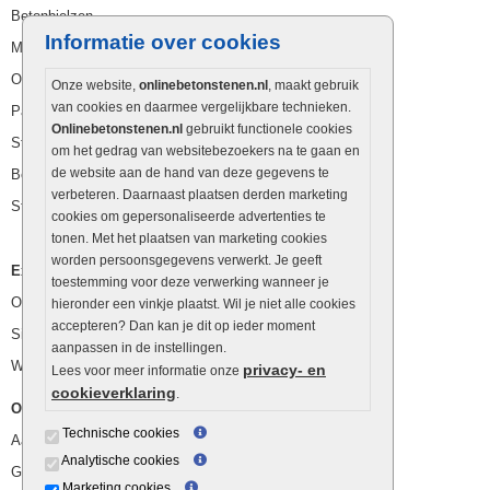
Betonbielzen
Informatie over cookies
Muurstenen
Opsluitbanden
Onze website,
onlinebetonstenen.nl
, maakt gebruik
van cookies en daarmee vergelijkbare technieken.
Palissaden
Onlinebetonstenen.nl
gebruikt functionele cookies
Stapelblokken
om het gedrag van websitebezoekers na te gaan en
de website aan de hand van deze gegevens te
Betonblokken
verbeteren. Daarnaast plaatsen derden marketing
Stapelstenen
cookies om gepersonaliseerde advertenties te
tonen. Met het plaatsen van marketing cookies
worden persoonsgegevens verwerkt. Je geeft
Extra benodigdheden
toestemming voor deze verwerking wanneer je
Ophoogzand
hieronder een vinkje plaatst. Wil je niet alle cookies
accepteren? Dan kan je dit op ieder moment
Siergrind en siersplit
aanpassen in de instellingen.
Waterafvoer
privacy- en
Lees voor meer informatie onze
cookieverklaring
.
Overig
Technische cookies
Aanbiedingen
Analytische cookies
Goedkope bestrating
Marketing cookies