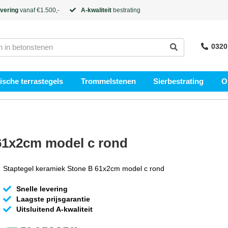
evering
vanaf €1.500,-
A-kwaliteit
bestrating
0320
sche terrastegels
Trommelstenen
Sierbestrating
O
 61x2cm model c rond
Staptegel keramiek Stone B 61x2cm model c rond
Snelle levering
Laagste prijsgarantie
Uitsluitend A-kwaliteit