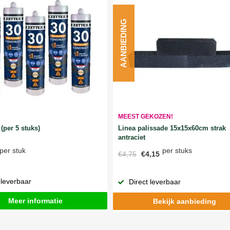
AANBIEDING
MEEST GEKOZEN!
Linea palissade 15x15x60cm strak
(per 5 stuks)
antraciet
per stuks
per stuk
€4,75
€4,15
 leverbaar
Direct leverbaar
Meer informatie
Bekijk aanbieding