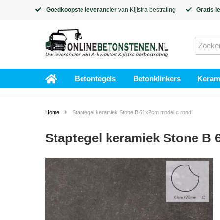
Goedkoopste leverancier
van
Kijlstra
bestrating
Gratis l
Betontegels
Betonklinkers
Kerami
Home
Staptegel keramiek Stone B 61x2cm model c rond
Staptegel keramiek Stone B