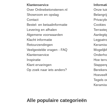
Klantenservice
Informat
Over Onlinebetonstenen.nl
Onze tui
Showroom en opslag
Belangrij
Contact
Privacyb
Bestel- en betaalinformatie
Cookies 
Levering en afhalen
Terrast
Algemene voorwaarden
Aanlegti
Klacht informatie
Legpatro
Retourzendingen
Keramisc
Veelgestelde vragen - FAQ
Mogelijk
Klantenservice
Onderhou
Inspiratie
Hoe terr
Klant ervaringen
Stappenp
Op zoek naar iets anders?
Berekene
Hoeveelh
Tegels o
Keramis
Alle populaire categorieën