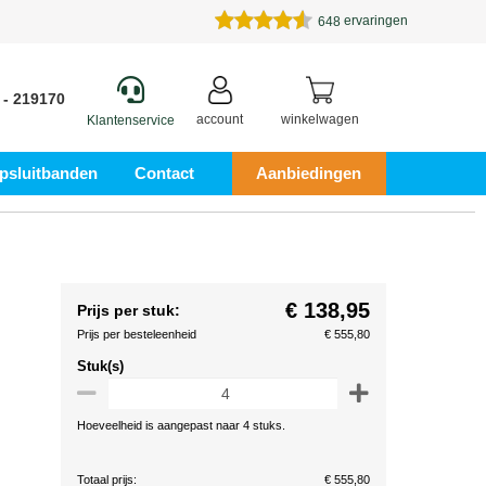
ervaringen
648
 - 219170
account
winkelwagen
Klantenservice
psluitbanden
Contact
Aanbiedingen
€ 138,95
Prijs per stuk:
Prijs per besteleenheid
€ 555,80
Stuk(s)
Hoeveelheid is aangepast naar 4 stuks.
Totaal prijs:
€ 555,80