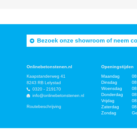
Bezoek onze showroom of neem cont
Onlinebetonstenen.nl
Openingstijden
Kaapstanderweg 41
Maandag
08
Dinsdag
08
8243 RB Lelystad
Woensdag
08
0320 - 219170
Donderdag
08
info@onlinebetonstenen.nl
Vrijdag
08
Routebeschrijving
Zaterdag
08
Zondag
Ge