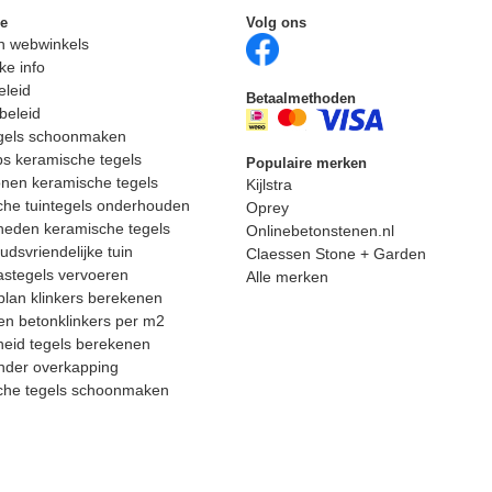
ie
Volg ons
n webwinkels
ke info
eleid
Betaalmethoden
beleid
egels schoonmaken
ps keramische tegels
Populaire merken
nen keramische tegels
Kijlstra
he tuintegels onderhouden
Oprey
heden keramische tegels
Onlinebetonstenen.nl
dsvriendelijke tuin
Claessen Stone + Garden
astegels vervoeren
Alle merken
lan klinkers berekenen
n betonklinkers per m2
eid tegels berekenen
nder overkapping
che tegels schoonmaken