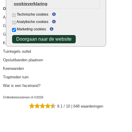
cookieverklaring
.
Overig
Technische cookies
Aanbiedingen
Analytische cookies
Goedkope bestrating
Marketing cookies
Goedkope tuintegels
Doorgaan naar de website
Kunstgras
Tuintegels outlet
Opsluitbanden plaatsen
Keerwanden
Traptreden tuin
Wat is een facetrand?
Onlinebetonstenen.nl ©2026
9.1
/
10
|
648
waarderingen