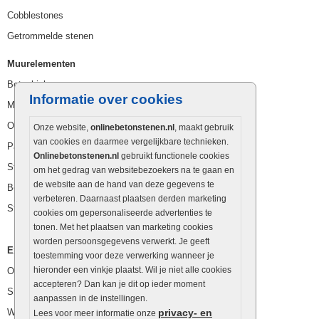
Cobblestones
Getrommelde stenen
Muurelementen
Betonbielzen
Informatie over cookies
Muurstenen
Opsluitbanden
Onze website,
onlinebetonstenen.nl
, maakt gebruik
van cookies en daarmee vergelijkbare technieken.
Palissaden
Onlinebetonstenen.nl
gebruikt functionele cookies
Stapelblokken
om het gedrag van websitebezoekers na te gaan en
de website aan de hand van deze gegevens te
Betonblokken
verbeteren. Daarnaast plaatsen derden marketing
Stapelstenen
cookies om gepersonaliseerde advertenties te
tonen. Met het plaatsen van marketing cookies
worden persoonsgegevens verwerkt. Je geeft
Extra benodigdheden
toestemming voor deze verwerking wanneer je
hieronder een vinkje plaatst. Wil je niet alle cookies
Ophoogzand
accepteren? Dan kan je dit op ieder moment
Siergrind en siersplit
aanpassen in de instellingen.
Waterafvoer
privacy- en
Lees voor meer informatie onze