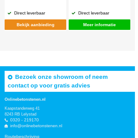
Direct leverbaar
Direct leverbaar
Bekijk aanbieding
Meer informatie
Bezoek onze showroom of neem
contact op voor gratis advies
Onlinebetonstenen.nl
Kaapstanderweg 41
8243 RB Lelystad
0320 - 219170
info@onlinebetonstenen.nl
Routebeschrijving