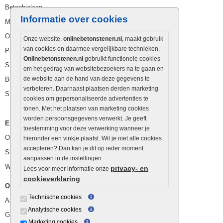
Betonbielzen
Informatie over cookies
Muurstenen
Opsluitbanden
Onze website,
onlinebetonstenen.nl
, maakt gebruik
van cookies en daarmee vergelijkbare technieken.
Palissaden
Onlinebetonstenen.nl
gebruikt functionele cookies
Stapelblokken
om het gedrag van websitebezoekers na te gaan en
de website aan de hand van deze gegevens te
Betonblokken
verbeteren. Daarnaast plaatsen derden marketing
Stapelstenen
cookies om gepersonaliseerde advertenties te
tonen. Met het plaatsen van marketing cookies
worden persoonsgegevens verwerkt. Je geeft
Extra benodigdheden
toestemming voor deze verwerking wanneer je
Ophoogzand
hieronder een vinkje plaatst. Wil je niet alle cookies
accepteren? Dan kan je dit op ieder moment
Siergrind en siersplit
aanpassen in de instellingen.
Waterafvoer
privacy- en
Lees voor meer informatie onze
cookieverklaring
.
Overig
Technische cookies
Aanbiedingen
Analytische cookies
Goedkope bestrating
Marketing cookies