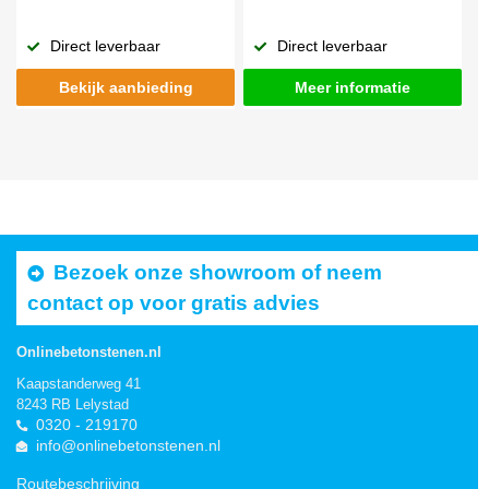
Direct leverbaar
Direct leverbaar
Bekijk aanbieding
Meer informatie
Bezoek onze showroom of neem
contact op voor gratis advies
Onlinebetonstenen.nl
Kaapstanderweg 41
8243 RB Lelystad
0320 - 219170
info@onlinebetonstenen.nl
Routebeschrijving