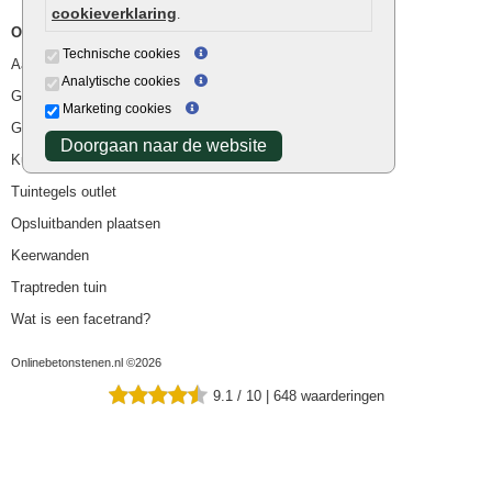
cookieverklaring
.
Overig
Technische cookies
Aanbiedingen
Analytische cookies
Goedkope bestrating
Marketing cookies
Goedkope tuintegels
Doorgaan naar de website
Kunstgras
Tuintegels outlet
Opsluitbanden plaatsen
Keerwanden
Traptreden tuin
Wat is een facetrand?
Onlinebetonstenen.nl ©2026
9.1
/
10
|
648
waarderingen