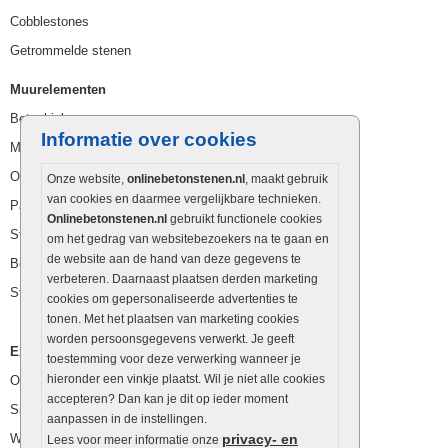
Cobblestones
Getrommelde stenen
Muurelementen
Betonbielzen
Informatie over cookies
Muurstenen
Opsluitbanden
Onze website,
onlinebetonstenen.nl
, maakt gebruik
van cookies en daarmee vergelijkbare technieken.
Palissaden
Onlinebetonstenen.nl
gebruikt functionele cookies
Stapelblokken
om het gedrag van websitebezoekers na te gaan en
de website aan de hand van deze gegevens te
Betonblokken
verbeteren. Daarnaast plaatsen derden marketing
Stapelstenen
cookies om gepersonaliseerde advertenties te
tonen. Met het plaatsen van marketing cookies
worden persoonsgegevens verwerkt. Je geeft
Extra benodigdheden
toestemming voor deze verwerking wanneer je
hieronder een vinkje plaatst. Wil je niet alle cookies
Ophoogzand
accepteren? Dan kan je dit op ieder moment
Siergrind en siersplit
aanpassen in de instellingen.
Waterafvoer
privacy- en
Lees voor meer informatie onze