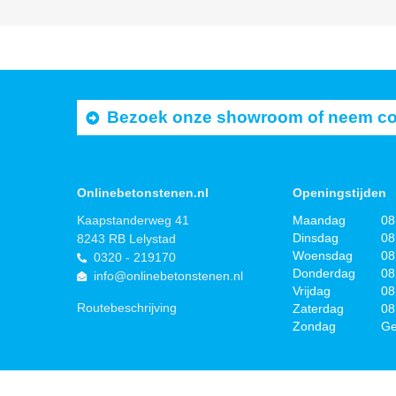
Bezoek onze showroom of neem cont
Onlinebetonstenen.nl
Openingstijden
Kaapstanderweg 41
Maandag
08
Dinsdag
08
8243 RB Lelystad
Woensdag
08
0320 - 219170
Donderdag
08
info@onlinebetonstenen.nl
Vrijdag
08
Routebeschrijving
Zaterdag
08
Zondag
Ge