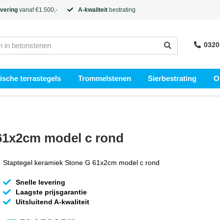
evering
vanaf €1.500,-
A-kwaliteit
bestrating
0320
sche terrastegels
Trommelstenen
Sierbestrating
O
 61x2cm model c rond
Staptegel keramiek Stone G 61x2cm model c rond
Snelle levering
Laagste prijsgarantie
Uitsluitend A-kwaliteit