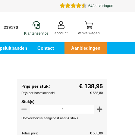
ervaringen
648
 - 219170
account
winkelwagen
Klantenservice
psluitbanden
Contact
Aanbiedingen
€ 138,95
Prijs per stuk:
Prijs per besteleenheid
€ 555,80
Stuk(s)
Hoeveelheid is aangepast naar 4 stuks.
Totaal prijs:
€ 555,80