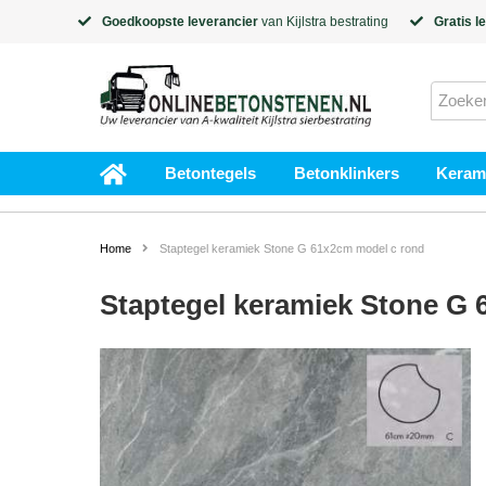
Goedkoopste leverancier
van
Kijlstra
bestrating
Gratis l
Betontegels
Betonklinkers
Kerami
Home
Staptegel keramiek Stone G 61x2cm model c rond
Staptegel keramiek Stone G