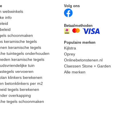
ie
Volg ons
n webwinkels
ke info
eleid
Betaalmethoden
beleid
egels schoonmaken
ps keramische tegels
Populaire merken
nen keramische tegels
Kijlstra
he tuintegels onderhouden
Oprey
heden keramische tegels
Onlinebetonstenen.nl
dsvriendelijke tuin
Claessen Stone + Garden
astegels vervoeren
Alle merken
lan klinkers berekenen
n betonklinkers per m2
eid tegels berekenen
nder overkapping
che tegels schoonmaken