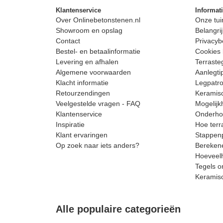
Klantenservice
Informat
Over Onlinebetonstenen.nl
Onze tui
Showroom en opslag
Belangrij
Contact
Privacyb
Bestel- en betaalinformatie
Cookies 
Levering en afhalen
Terrast
Algemene voorwaarden
Aanlegti
Klacht informatie
Legpatro
Retourzendingen
Keramisc
Veelgestelde vragen - FAQ
Mogelijk
Klantenservice
Onderhou
Inspiratie
Hoe terr
Klant ervaringen
Stappenp
Op zoek naar iets anders?
Berekene
Hoeveelh
Tegels o
Keramis
Alle populaire categorieën