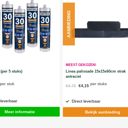
AANBIEDING
MEEST GEKOZEN!
Linea palissade 15x15x60cm strak
(per 5 stuks)
antraciet
per stuks
per stuk
€4,75
€4,15
 leverbaar
Direct leverbaar
Meer informatie
Bekijk aanbieding