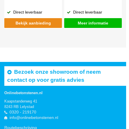
Direct leverbaar
Direct leverbaar
Bekijk aanbieding
Meer informatie
Bezoek onze showroom of neem
contact op voor gratis advies
Onlinebetonstenen.nl
Kaapstanderweg 41
8243 RB Lelystad
0320 - 219170
info@onlinebetonstenen.nl
Routebeschrijving