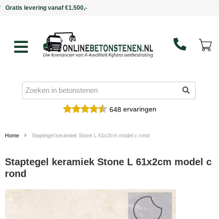
Binnen 5 werkdagen in huis
ervaringen
648
Home
Staptegel keramiek Stone L 61x2cm model c rond
Staptegel keramiek Stone L 61x2cm model c
rond