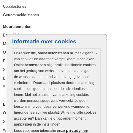
Cobblestones
Getrommelde stenen
Muurelementen
Betonbielzen
Informatie over cookies
Muurstenen
Opsluitbanden
Onze website,
onlinebetonstenen.nl
, maakt gebruik
van cookies en daarmee vergelijkbare technieken.
Palissaden
Onlinebetonstenen.nl
gebruikt functionele cookies
Stapelblokken
om het gedrag van websitebezoekers na te gaan en
de website aan de hand van deze gegevens te
Betonblokken
verbeteren. Daarnaast plaatsen derden marketing
Stapelstenen
cookies om gepersonaliseerde advertenties te
tonen. Met het plaatsen van marketing cookies
worden persoonsgegevens verwerkt. Je geeft
Extra benodigdheden
toestemming voor deze verwerking wanneer je
hieronder een vinkje plaatst. Wil je niet alle cookies
Ophoogzand
accepteren? Dan kan je dit op ieder moment
Siergrind en siersplit
aanpassen in de instellingen.
Waterafvoer
privacy- en
Lees voor meer informatie onze