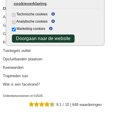
cookieverklaring
.
Overig
Technische cookies
Aanbiedingen
Analytische cookies
Goedkope bestrating
Marketing cookies
Goedkope tuintegels
Doorgaan naar de website
Kunstgras
Tuintegels outlet
Opsluitbanden plaatsen
Keerwanden
Traptreden tuin
Wat is een facetrand?
Onlinebetonstenen.nl ©2026
9.1
/
10
|
648
waarderingen