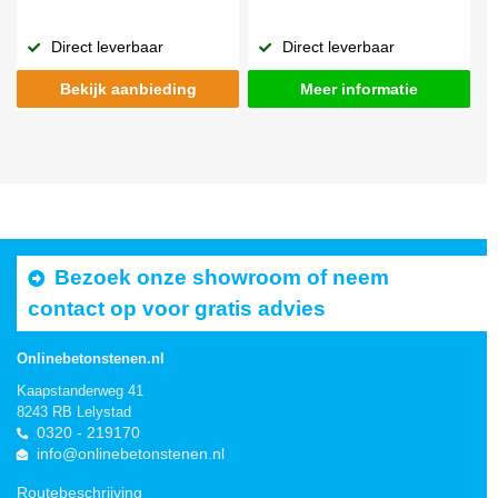
Direct leverbaar
Direct leverbaar
Bekijk aanbieding
Meer informatie
Bezoek onze showroom of neem
contact op voor gratis advies
Onlinebetonstenen.nl
Kaapstanderweg 41
8243 RB Lelystad
0320 - 219170
info@onlinebetonstenen.nl
Routebeschrijving