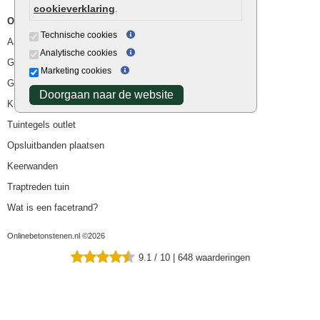
cookieverklaring
.
Overig
Technische cookies
Aanbiedingen
Analytische cookies
Goedkope bestrating
Marketing cookies
Goedkope tuintegels
Doorgaan naar de website
Kunstgras
Tuintegels outlet
Opsluitbanden plaatsen
Keerwanden
Traptreden tuin
Wat is een facetrand?
Onlinebetonstenen.nl ©2026
9.1
/
10
|
648
waarderingen