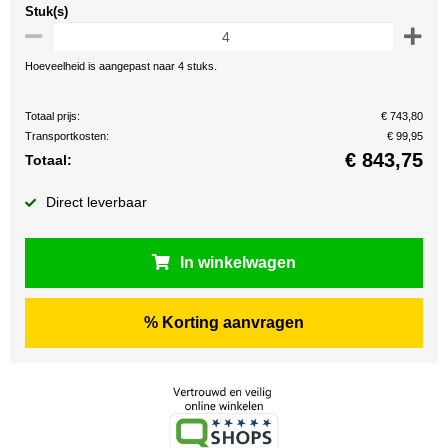
Stuk(s)
Hoeveelheid is aangepast naar 4 stuks.
Totaal prijs:
€ 743,80
Transportkosten:
€ 99,95
€
843,75
Totaal:
Direct leverbaar
In winkelwagen
% Korting aanvragen