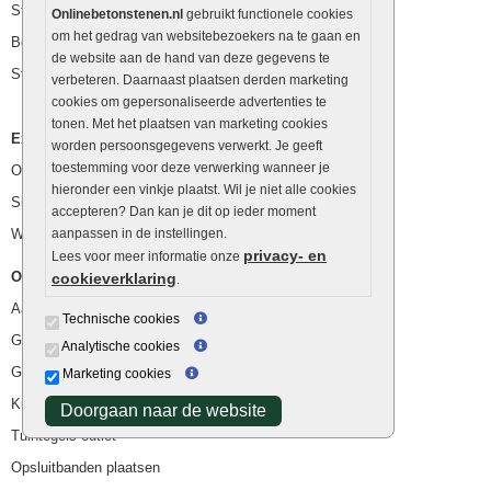
Stapelblokken
Onlinebetonstenen.nl
gebruikt functionele cookies
om het gedrag van websitebezoekers na te gaan en
Betonblokken
de website aan de hand van deze gegevens te
Stapelstenen
verbeteren. Daarnaast plaatsen derden marketing
cookies om gepersonaliseerde advertenties te
tonen. Met het plaatsen van marketing cookies
Extra benodigdheden
worden persoonsgegevens verwerkt. Je geeft
toestemming voor deze verwerking wanneer je
Ophoogzand
hieronder een vinkje plaatst. Wil je niet alle cookies
Siergrind en siersplit
accepteren? Dan kan je dit op ieder moment
Waterafvoer
aanpassen in de instellingen.
privacy- en
Lees voor meer informatie onze
Overig
cookieverklaring
.
Aanbiedingen
Technische cookies
Goedkope bestrating
Analytische cookies
Goedkope tuintegels
Marketing cookies
Kunstgras
Doorgaan naar de website
Tuintegels outlet
Opsluitbanden plaatsen