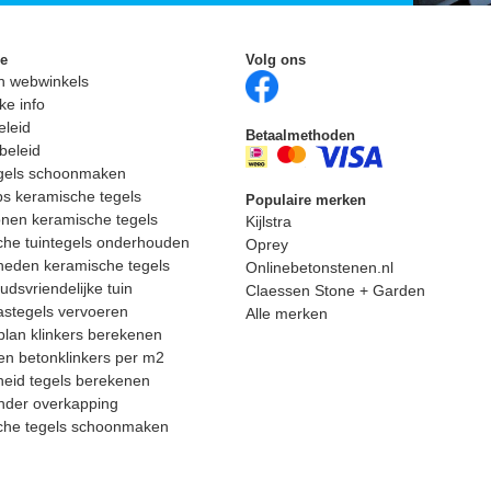
ie
Volg ons
n webwinkels
ke info
eleid
Betaalmethoden
beleid
egels schoonmaken
ps keramische tegels
Populaire merken
nen keramische tegels
Kijlstra
he tuintegels onderhouden
Oprey
heden keramische tegels
Onlinebetonstenen.nl
dsvriendelijke tuin
Claessen Stone + Garden
astegels vervoeren
Alle merken
lan klinkers berekenen
n betonklinkers per m2
eid tegels berekenen
nder overkapping
che tegels schoonmaken