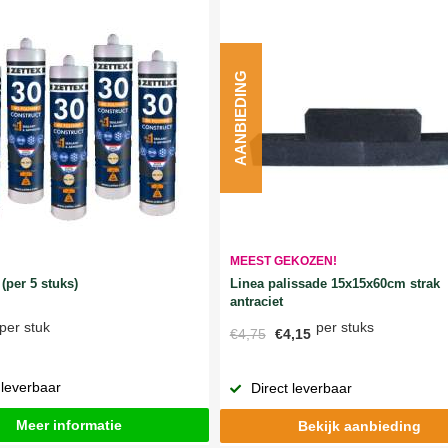
AANBIEDING
MEEST GEKOZEN!
Linea palissade 15x15x60cm strak
(per 5 stuks)
antraciet
per stuks
per stuk
€4,75
€4,15
 leverbaar
Direct leverbaar
Meer informatie
Bekijk aanbieding