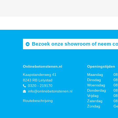
Bezoek onze showroom of neem cont
Onlinebetonstenen.nl
Openingstijden
Kaapstanderweg 41
Maandag
08
Dinsdag
08
8243 RB Lelystad
Woensdag
08
0320 - 219170
Donderdag
08
info@onlinebetonstenen.nl
Vrijdag
08
Routebeschrijving
Zaterdag
08
Zondag
Ge