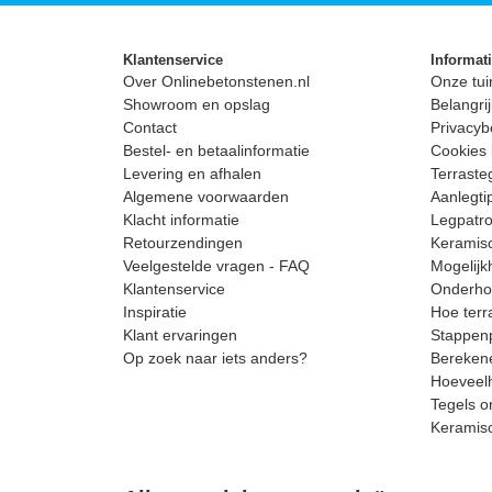
Klantenservice
Informat
Over Onlinebetonstenen.nl
Onze tui
Showroom en opslag
Belangrij
Contact
Privacyb
Bestel- en betaalinformatie
Cookies 
Levering en afhalen
Terrast
Algemene voorwaarden
Aanlegti
Klacht informatie
Legpatro
Retourzendingen
Keramisc
Veelgestelde vragen - FAQ
Mogelijk
Klantenservice
Onderhou
Inspiratie
Hoe terr
Klant ervaringen
Stappenp
Op zoek naar iets anders?
Berekene
Hoeveelh
Tegels o
Keramis