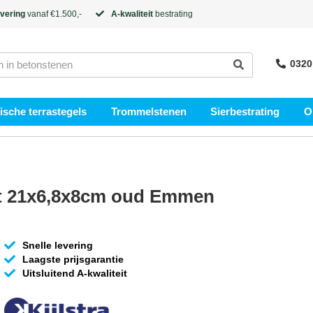
evering
vanaf €1.500,-
A-kwaliteit
bestrating
0320
sche terrastegels
Trommelstenen
Sierbestrating
O
at 21x6,8x8cm oud Emmen
Snelle levering
Laagste prijsgarantie
Uitsluitend A-kwaliteit