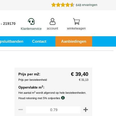
ervaringen
648
 - 219170
account
winkelwagen
Klantenservice
psluitbanden
Contact
Aanbiedingen
€ 39,40
Prijs per m2:
Prijs per besteleenheid
€ 31,13
2
Oppervlakte m
:
2
Het aantal m
wordt afgerond op hele besteleenheden.
Houd rekening met 5% snijverlies