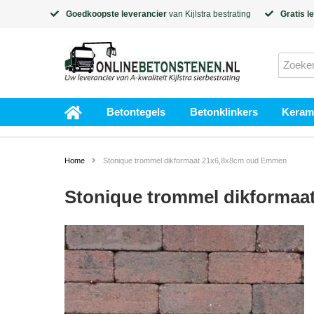
Goedkoopste leverancier
van
Kijlstra
bestrating
Gratis l
Betontegels
Betonklinkers
Kerami
Home
Stonique trommel dikformaat 21x6,8x8cm oud Emmen
Stonique trommel dikforma