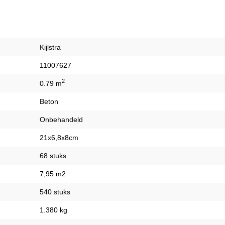
Kijlstra
11007627
2
0.79 m
Beton
Onbehandeld
21x6,8x8cm
68 stuks
7,95 m2
540 stuks
1.380 kg