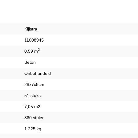
Kijlstra
11008945
2
0.59 m
Beton
Onbehandeld
28x7x8cm
51 stuks
7,05 m2
360 stuks
1.225 kg