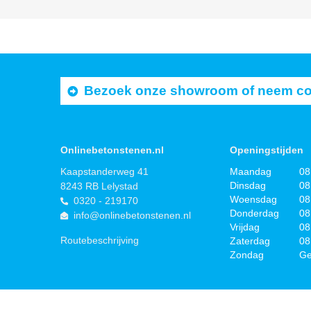
Bezoek onze showroom of neem cont
Onlinebetonstenen.nl
Openingstijden
Kaapstanderweg 41
Maandag
08
Dinsdag
08
8243 RB Lelystad
Woensdag
08
0320 - 219170
Donderdag
08
info@onlinebetonstenen.nl
Vrijdag
08
Routebeschrijving
Zaterdag
08
Zondag
Ge