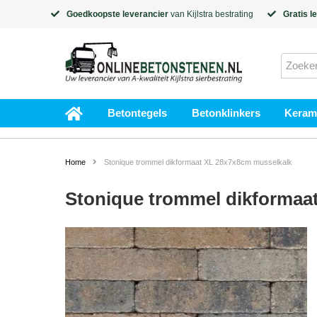
Goedkoopste leverancier
van
Kijlstra
bestrating
Gratis l
Betontegels
Betonklinkers
Kerami
Home
Stonique trommel dikformaat XL 28x7x8cm musselkalk
Stonique trommel dikformaa