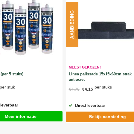
AANBIEDING
MEEST GEKOZEN!
Linea palissade 15x15x60cm strak
(per 5 stuks)
antraciet
per stuks
per stuk
€4,75
€4,15
 leverbaar
Direct leverbaar
Meer informatie
Bekijk aanbieding