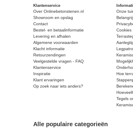
Klantenservice
Informat
Over Onlinebetonstenen.nl
Onze tui
Showroom en opslag
Belangrij
Contact
Privacyb
Bestel- en betaalinformatie
Cookies 
Levering en afhalen
Terrast
Algemene voorwaarden
Aanlegti
Klacht informatie
Legpatro
Retourzendingen
Keramisc
Veelgestelde vragen - FAQ
Mogelijk
Klantenservice
Onderhou
Inspiratie
Hoe terr
Klant ervaringen
Stappenp
Op zoek naar iets anders?
Berekene
Hoeveelh
Tegels o
Keramis
Alle populaire categorieën