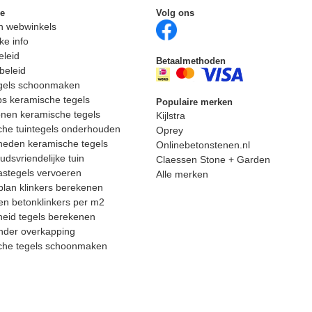
ie
Volg ons
n webwinkels
ke info
eleid
Betaalmethoden
beleid
egels schoonmaken
ps keramische tegels
Populaire merken
nen keramische tegels
Kijlstra
he tuintegels onderhouden
Oprey
heden keramische tegels
Onlinebetonstenen.nl
dsvriendelijke tuin
Claessen Stone + Garden
astegels vervoeren
Alle merken
lan klinkers berekenen
n betonklinkers per m2
eid tegels berekenen
nder overkapping
che tegels schoonmaken