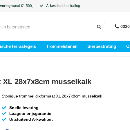
evering
vanaf €1.500,-
A-kwaliteit
bestrating
0320
sche terrastegels
Trommelstenen
Sierbestrating
O
t XL 28x7x8cm musselkalk
Stonique trommel dikformaat XL 28x7x8cm musselkalk
Snelle levering
Laagste prijsgarantie
Uitsluitend A-kwaliteit