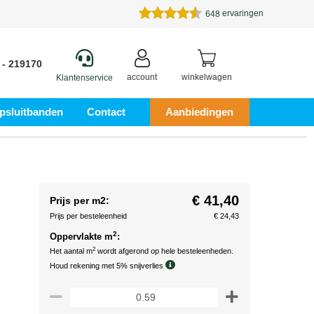
ervaringen
648
 - 219170
account
winkelwagen
Klantenservice
psluitbanden
Contact
Aanbiedingen
€ 41,40
Prijs per m2:
Prijs per besteleenheid
€ 24,43
2
Oppervlakte m
:
2
Het aantal m
wordt afgerond op hele besteleenheden.
Houd rekening met 5% snijverlies