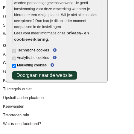
worden persoonsgegevens verwerkt. Je geeft
Extra benodigdheden
toestemming voor deze verwerking wanneer je
hieronder een vinkje plaatst. Wil je niet alle cookies
Ophoogzand
accepteren? Dan kan je dit op ieder moment
Siergrind en siersplit
aanpassen in de instellingen.
privacy- en
Lees voor meer informatie onze
Waterafvoer
cookieverklaring
.
Overig
Technische cookies
Aanbiedingen
Analytische cookies
Goedkope bestrating
Marketing cookies
Goedkope tuintegels
Doorgaan naar de website
Kunstgras
Tuintegels outlet
Opsluitbanden plaatsen
Keerwanden
Traptreden tuin
Wat is een facetrand?