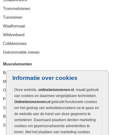
Trommelstenen
Tuinstenen
Waalformaat
Wildverband
Cobblestones
Getrommelde stenen
Muurelementen
Betonbielzen
Informatie over cookies
Muurstenen
Onze website,
onlinebetonstenen.nl
, maakt gebruik
Opsluitbanden
van cookies en daarmee vergelijkbare technieken.
Palissaden
Onlinebetonstenen.nl
gebruikt functionele cookies
Stapelblokken
om het gedrag van websitebezoekers na te gaan en
de website aan de hand van deze gegevens te
Betonblokken
verbeteren. Daarnaast plaatsen derden marketing
Stapelstenen
cookies om gepersonaliseerde advertenties te
tonen. Met het plaatsen van marketing cookies