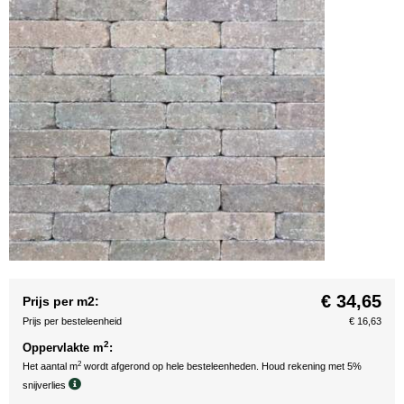
€ 34,65
Prijs per m2:
Prijs per besteleenheid
€ 16,63
2
Oppervlakte m
:
2
Het aantal m
wordt afgerond op hele besteleenheden. Houd rekening met 5%
snijverlies