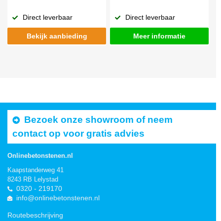
Direct leverbaar
Direct leverbaar
Bekijk aanbieding
Meer informatie
Bezoek onze showroom of neem
contact op voor gratis advies
Onlinebetonstenen.nl
Kaapstanderweg 41
8243 RB Lelystad
0320 - 219170
info@onlinebetonstenen.nl
Routebeschrijving