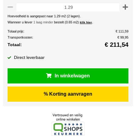
Hoeveelheid is aangepast naar 1.29 m2 (2 lagen).
Wanneer u liever
1 laag minder
bestelt (0.65 m2)
.
klik hier
Totaal prijs:
€ 111,59
Transportkosten:
€ 99,95
€
211,54
Totaal:
Direct leverbaar
In winkelwagen
% Korting aanvragen