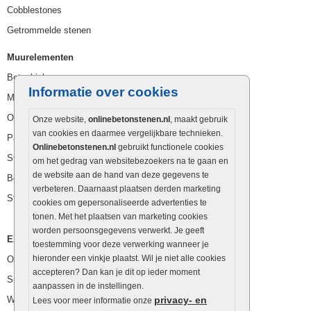
Cobblestones
Getrommelde stenen
Muurelementen
Betonbielzen
Informatie over cookies
Muurstenen
Opsluitbanden
Onze website,
onlinebetonstenen.nl
, maakt gebruik
van cookies en daarmee vergelijkbare technieken.
Palissaden
Onlinebetonstenen.nl
gebruikt functionele cookies
Stapelblokken
om het gedrag van websitebezoekers na te gaan en
de website aan de hand van deze gegevens te
Betonblokken
verbeteren. Daarnaast plaatsen derden marketing
Stapelstenen
cookies om gepersonaliseerde advertenties te
tonen. Met het plaatsen van marketing cookies
worden persoonsgegevens verwerkt. Je geeft
Extra benodigdheden
toestemming voor deze verwerking wanneer je
hieronder een vinkje plaatst. Wil je niet alle cookies
Ophoogzand
accepteren? Dan kan je dit op ieder moment
Siergrind en siersplit
aanpassen in de instellingen.
Waterafvoer
privacy- en
Lees voor meer informatie onze