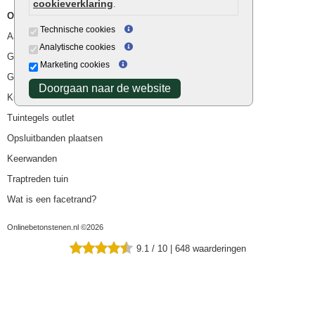
cookieverklaring
.
Overig
Technische cookies
Aanbiedingen
Analytische cookies
Goedkope bestrating
Marketing cookies
Goedkope tuintegels
Doorgaan naar de website
Kunstgras
Tuintegels outlet
Opsluitbanden plaatsen
Keerwanden
Traptreden tuin
Wat is een facetrand?
Onlinebetonstenen.nl ©2026
9.1
/
10
|
648
waarderingen