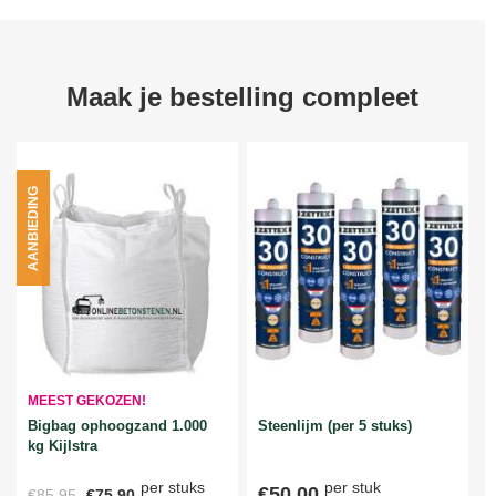
Maak je bestelling compleet
AANBIEDING
MEEST GEKOZEN!
Bigbag ophoogzand 1.000
Steenlijm (per 5 stuks)
kg Kijlstra
per stuks
per stuk
€50,00
€85,95
€75,90