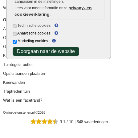
aanpassen in de instellingen.
privacy- en
Waterafvoer
Lees voor meer informatie onze
cookieverklaring
.
Overig
Technische cookies
Aanbiedingen
Analytische cookies
Goedkope bestrating
Marketing cookies
Goedkope tuintegels
Doorgaan naar de website
Kunstgras
Tuintegels outlet
Opsluitbanden plaatsen
Keerwanden
Traptreden tuin
Wat is een facetrand?
Onlinebetonstenen.nl ©2026
9.1
/
10
|
648
waarderingen