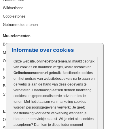
Wildverband
Cobblestones
Getrommelde stenen
Muurelementen
Betonbielzen
Informatie over cookies
Muurstenen
Opsluitbanden
Onze website,
onlinebetonstenen.nl
, maakt gebruik
van cookies en daarmee vergelijkbare technieken.
Palissaden
Onlinebetonstenen.nl
gebruikt functionele cookies
Stapelblokken
om het gedrag van websitebezoekers na te gaan en
de website aan de hand van deze gegevens te
Betonblokken
verbeteren. Daarnaast plaatsen derden marketing
Stapelstenen
cookies om gepersonaliseerde advertenties te
tonen. Met het plaatsen van marketing cookies
worden persoonsgegevens verwerkt. Je geeft
Extra benodigdheden
toestemming voor deze verwerking wanneer je
hieronder een vinkje plaatst. Wil je niet alle cookies
Ophoogzand
accepteren? Dan kan je dit op ieder moment
Siergrind en siersplit