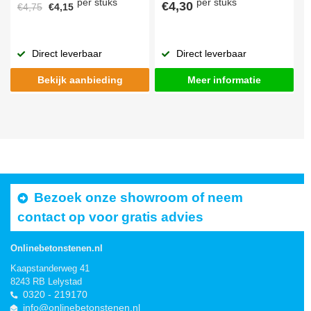
per stuks
per stuks
€4,30
€4,75
€4,15
Direct leverbaar
Direct leverbaar
Bekijk aanbieding
Meer informatie
Bezoek onze showroom of neem
contact op voor gratis advies
Onlinebetonstenen.nl
Kaapstanderweg 41
8243 RB Lelystad
0320 - 219170
info@onlinebetonstenen.nl