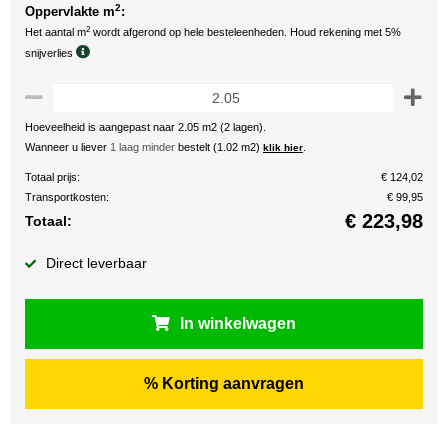
2
Oppervlakte m
:
2
Het aantal m
wordt afgerond op hele besteleenheden. Houd rekening met 5%
snijverlies
Hoeveelheid is aangepast naar 2.05 m2 (2 lagen).
Wanneer u liever
1 laag minder
bestelt (1.02 m2)
.
klik hier
Totaal prijs:
€ 124,02
Transportkosten:
€ 99,95
€
223,98
Totaal:
Direct leverbaar
In winkelwagen
% Korting aanvragen