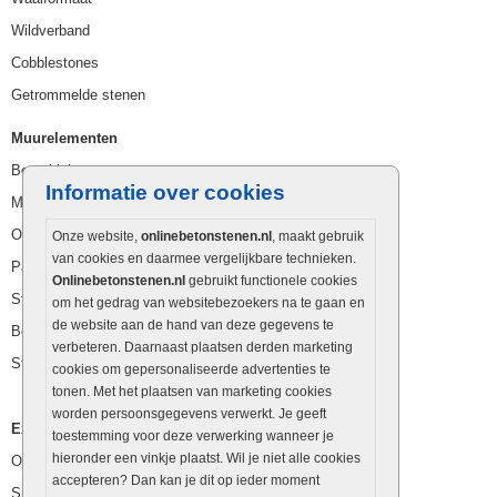
Wildverband
Cobblestones
Getrommelde stenen
Muurelementen
Betonbielzen
Informatie over cookies
Muurstenen
Opsluitbanden
Onze website,
onlinebetonstenen.nl
, maakt gebruik
van cookies en daarmee vergelijkbare technieken.
Palissaden
Onlinebetonstenen.nl
gebruikt functionele cookies
Stapelblokken
om het gedrag van websitebezoekers na te gaan en
de website aan de hand van deze gegevens te
Betonblokken
verbeteren. Daarnaast plaatsen derden marketing
Stapelstenen
cookies om gepersonaliseerde advertenties te
tonen. Met het plaatsen van marketing cookies
worden persoonsgegevens verwerkt. Je geeft
Extra benodigdheden
toestemming voor deze verwerking wanneer je
hieronder een vinkje plaatst. Wil je niet alle cookies
Ophoogzand
accepteren? Dan kan je dit op ieder moment
Siergrind en siersplit