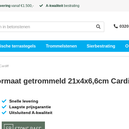
evering
vanaf €1.500,-
A-kwaliteit
bestrating
0320
sche terrastegels
Trommelstenen
Sierbestrating
O
ardiff
ormaat getrommeld 21x4x6,6cm Cardi
Snelle levering
Laagste prijsgarantie
Uitsluitend A-kwaliteit