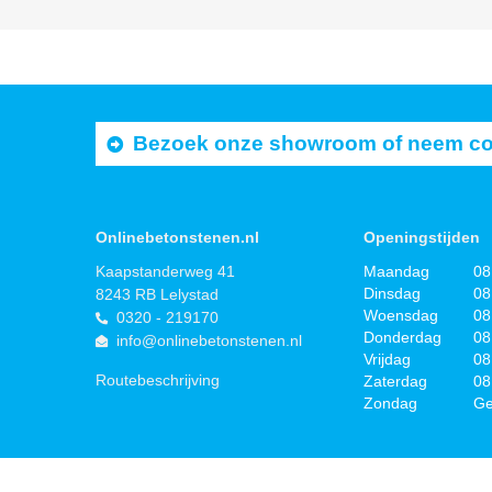
Bezoek onze showroom of neem cont
Onlinebetonstenen.nl
Openingstijden
Kaapstanderweg 41
Maandag
08
Dinsdag
08
8243 RB Lelystad
Woensdag
08
0320 - 219170
Donderdag
08
info@onlinebetonstenen.nl
Vrijdag
08
Routebeschrijving
Zaterdag
08
Zondag
Ge