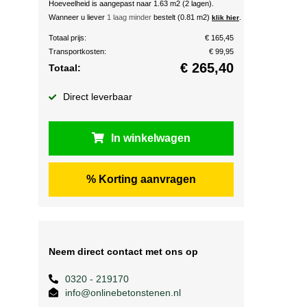
Hoeveelheid is aangepast naar 1.63 m2 (2 lagen).
Wanneer u liever
1 laag minder
bestelt (0.81 m2)
.
klik hier
Totaal prijs:
€ 165,45
Transportkosten:
€ 99,95
€
265,40
Totaal:
Direct leverbaar
In winkelwagen
% Korting aanvragen
Neem direct contact met ons op
0320 - 219170
info@onlinebetonstenen.nl