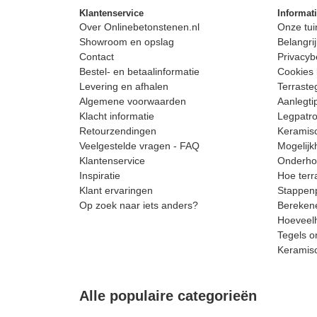
Klantenservice
Informat
Over Onlinebetonstenen.nl
Onze tui
Showroom en opslag
Belangrij
Contact
Privacyb
Bestel- en betaalinformatie
Cookies 
Levering en afhalen
Terrast
Algemene voorwaarden
Aanlegti
Klacht informatie
Legpatro
Retourzendingen
Keramisc
Veelgestelde vragen - FAQ
Mogelijk
Klantenservice
Onderhou
Inspiratie
Hoe terr
Klant ervaringen
Stappenp
Op zoek naar iets anders?
Berekene
Hoeveelh
Tegels o
Keramis
Alle populaire categorieën