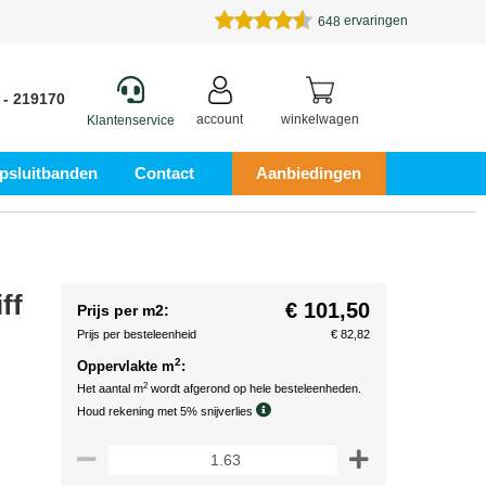
ervaringen
648
 - 219170
account
winkelwagen
Klantenservice
psluitbanden
Contact
Aanbiedingen
ff
€ 101,50
Prijs per m2:
Prijs per besteleenheid
€ 82,82
2
Oppervlakte m
:
2
Het aantal m
wordt afgerond op hele besteleenheden.
Houd rekening met 5% snijverlies