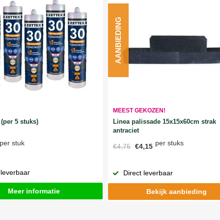
AANBIEDING
MEEST GEKOZEN!
Linea palissade 15x15x60cm strak
(per 5 stuks)
antraciet
per stuks
per stuk
€4,75
€4,15
 leverbaar
Direct leverbaar
Meer informatie
Bekijk aanbieding