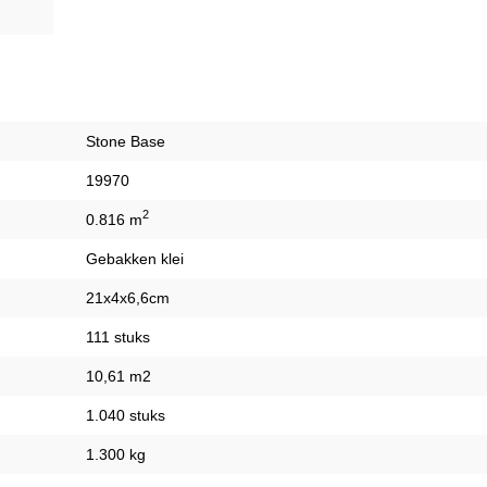
Stone Base
19970
2
0.816 m
Gebakken klei
21x4x6,6cm
111 stuks
10,61 m2
1.040 stuks
1.300 kg