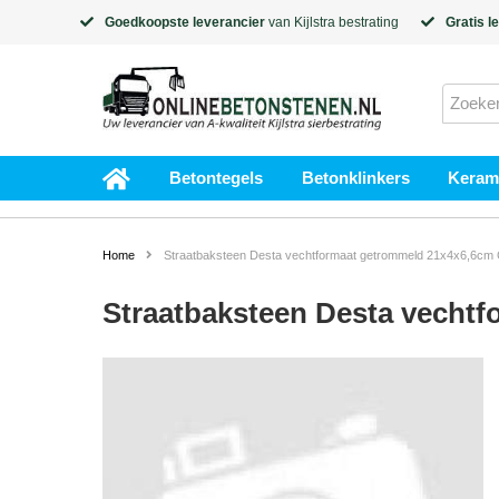
Goedkoopste leverancier
van
Kijlstra
bestrating
Gratis l
Betontegels
Betonklinkers
Kerami
Home
Straatbaksteen Desta vechtformaat getrommeld 21x4x6,6cm C
Straatbaksteen Desta vechtf