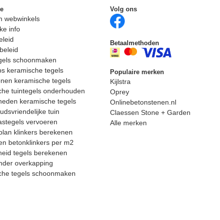
ie
Volg ons
n webwinkels
ke info
eleid
Betaalmethoden
beleid
egels schoonmaken
ps keramische tegels
Populaire merken
nen keramische tegels
Kijlstra
he tuintegels onderhouden
Oprey
heden keramische tegels
Onlinebetonstenen.nl
dsvriendelijke tuin
Claessen Stone + Garden
astegels vervoeren
Alle merken
lan klinkers berekenen
n betonklinkers per m2
eid tegels berekenen
nder overkapping
che tegels schoonmaken