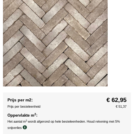
€ 62,95
Prijs per m2:
Prijs per besteleenheid
€ 51,37
2
Oppervlakte m
:
2
Het aantal m
wordt afgerond op hele besteleenheden. Houd rekening met 5%
snijverlies