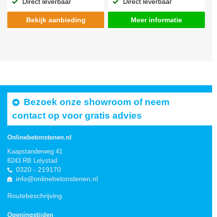
Direct leverbaar
Direct leverbaar
Bekijk aanbieding
Meer informatie
Bezoek onze showroom of neem
contact op voor gratis advies
Onlinebetonstenen.nl
Kaapstanderweg 41
8243 RB Lelystad
0320 - 219170
info@onlinebetonstenen.nl
Routebeschrijving
Openingstijden