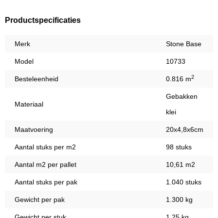
Productspecificaties
Merk
Stone Base
Model
10733
2
Besteleenheid
0.816 m
Gebakken
Materiaal
klei
Maatvoering
20x4,8x6cm
Aantal stuks per m2
98 stuks
Aantal m2 per pallet
10,61 m2
Aantal stuks per pak
1.040 stuks
Gewicht per pak
1.300 kg
Gewicht per stuk
1,25 kg