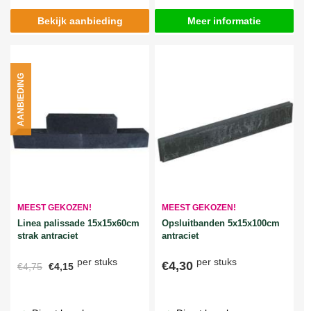
Bekijk aanbieding
Meer informatie
AANBIEDING
MEEST GEKOZEN!
MEEST GEKOZEN!
Linea palissade 15x15x60cm
Opsluitbanden 5x15x100cm
strak antraciet
antraciet
per stuks
per stuks
€4,30
€4,75
€4,15