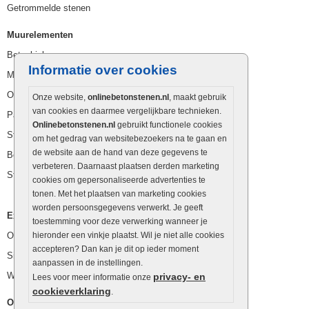
Getrommelde stenen
Muurelementen
Betonbielzen
Informatie over cookies
Muurstenen
Opsluitbanden
Onze website,
onlinebetonstenen.nl
, maakt gebruik
van cookies en daarmee vergelijkbare technieken.
Palissaden
Onlinebetonstenen.nl
gebruikt functionele cookies
Stapelblokken
om het gedrag van websitebezoekers na te gaan en
de website aan de hand van deze gegevens te
Betonblokken
verbeteren. Daarnaast plaatsen derden marketing
Stapelstenen
cookies om gepersonaliseerde advertenties te
tonen. Met het plaatsen van marketing cookies
worden persoonsgegevens verwerkt. Je geeft
Extra benodigdheden
toestemming voor deze verwerking wanneer je
Ophoogzand
hieronder een vinkje plaatst. Wil je niet alle cookies
accepteren? Dan kan je dit op ieder moment
Siergrind en siersplit
aanpassen in de instellingen.
Waterafvoer
privacy- en
Lees voor meer informatie onze
cookieverklaring
.
Overig