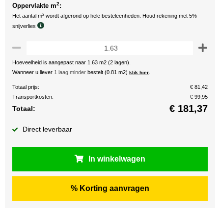
2
Oppervlakte m
:
2
Het aantal m
wordt afgerond op hele besteleenheden. Houd rekening met 5%
snijverlies
Hoeveelheid is aangepast naar 1.63 m2 (2 lagen).
Wanneer u liever
1 laag minder
bestelt (0.81 m2)
.
klik hier
Totaal prijs:
€ 81,42
Transportkosten:
€ 99,95
€
181,37
Totaal:
Direct leverbaar
In winkelwagen
% Korting aanvragen