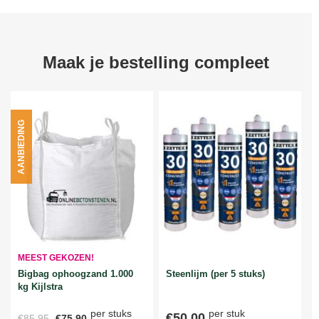
Maak je bestelling compleet
AANBIEDING
MEEST GEKOZEN!
Bigbag ophoogzand 1.000
Steenlijm (per 5 stuks)
kg Kijlstra
per stuks
per stuk
€50,00
€85,95
€75,90