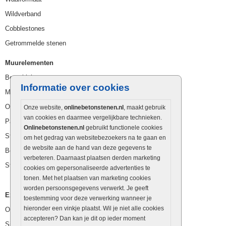
Wildverband
Cobblestones
Getrommelde stenen
Muurelementen
Betonbielzen
Informatie over cookies
Muurstenen
Opsluitbanden
Onze website,
onlinebetonstenen.nl
, maakt gebruik
van cookies en daarmee vergelijkbare technieken.
Palissaden
Onlinebetonstenen.nl
gebruikt functionele cookies
Stapelblokken
om het gedrag van websitebezoekers na te gaan en
de website aan de hand van deze gegevens te
Betonblokken
verbeteren. Daarnaast plaatsen derden marketing
Stapelstenen
cookies om gepersonaliseerde advertenties te
tonen. Met het plaatsen van marketing cookies
worden persoonsgegevens verwerkt. Je geeft
Extra benodigdheden
toestemming voor deze verwerking wanneer je
hieronder een vinkje plaatst. Wil je niet alle cookies
Ophoogzand
accepteren? Dan kan je dit op ieder moment
Siergrind en siersplit