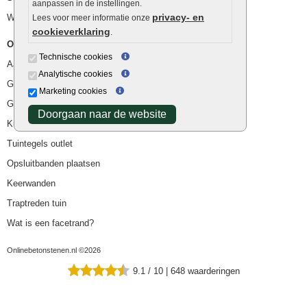
aanpassen in de instellingen.
privacy- en
Waterafvoer
Lees voor meer informatie onze
cookieverklaring
.
Overig
Technische cookies
Aanbiedingen
Analytische cookies
Goedkope bestrating
Marketing cookies
Goedkope tuintegels
Doorgaan naar de website
Kunstgras
Tuintegels outlet
Opsluitbanden plaatsen
Keerwanden
Traptreden tuin
Wat is een facetrand?
Onlinebetonstenen.nl ©2026
9.1
/
10
|
648
waarderingen