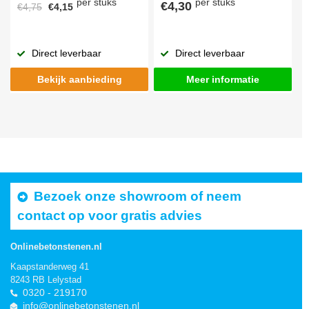
per stuks
per stuks
€4,30
€4,75
€4,15
Direct leverbaar
Direct leverbaar
Bekijk aanbieding
Meer informatie
Bezoek onze showroom of neem
contact op voor gratis advies
Onlinebetonstenen.nl
Kaapstanderweg 41
8243 RB Lelystad
0320 - 219170
info@onlinebetonstenen.nl