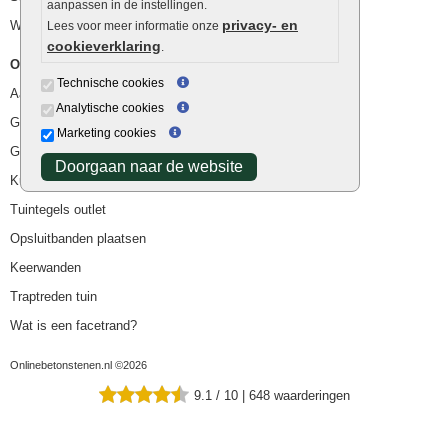
aanpassen in de instellingen.
privacy- en
Waterafvoer
Lees voor meer informatie onze
cookieverklaring
.
Overig
Technische cookies
Aanbiedingen
Analytische cookies
Goedkope bestrating
Marketing cookies
Goedkope tuintegels
Doorgaan naar de website
Kunstgras
Tuintegels outlet
Opsluitbanden plaatsen
Keerwanden
Traptreden tuin
Wat is een facetrand?
Onlinebetonstenen.nl ©2026
9.1
/
10
|
648
waarderingen