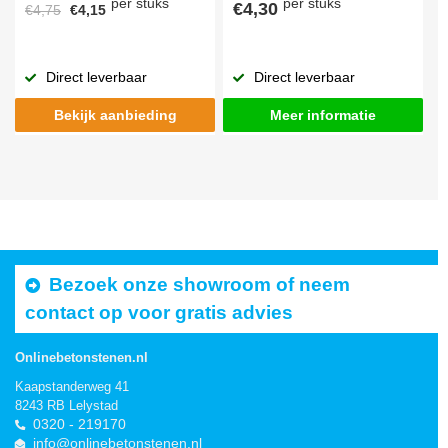
per stuks
per stuks
€4,30
€4,75
€4,15
Direct leverbaar
Direct leverbaar
Bekijk aanbieding
Meer informatie
Bezoek onze showroom of neem
contact op voor gratis advies
Onlinebetonstenen.nl
Kaapstanderweg 41
8243 RB Lelystad
0320 - 219170
info@onlinebetonstenen.nl