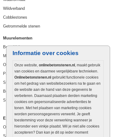
Wildverband
Cobblestones
Getrommelde stenen
Muurelementen
Betonbielzen
Informatie over cookies
Muurstenen
Opsluitbanden
Onze website,
onlinebetonstenen.nl
, maakt gebruik
van cookies en daarmee vergelijkbare technieken.
Palissaden
Onlinebetonstenen.nl
gebruikt functionele cookies
Stapelblokken
om het gedrag van websitebezoekers na te gaan en
de website aan de hand van deze gegevens te
Betonblokken
verbeteren. Daarnaast plaatsen derden marketing
Stapelstenen
cookies om gepersonaliseerde advertenties te
tonen. Met het plaatsen van marketing cookies
worden persoonsgegevens verwerkt. Je geeft
Extra benodigdheden
toestemming voor deze verwerking wanneer je
hieronder een vinkje plaatst. Wil je niet alle cookies
Ophoogzand
accepteren? Dan kan je dit op ieder moment
Siergrind en siersplit