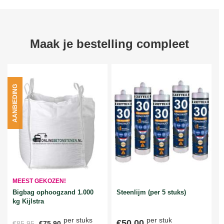
Maak je bestelling compleet
AANBIEDING
MEEST GEKOZEN!
Bigbag ophoogzand 1.000
Steenlijm (per 5 stuks)
kg Kijlstra
per stuks
per stuk
€50,00
€85,95
€75,90