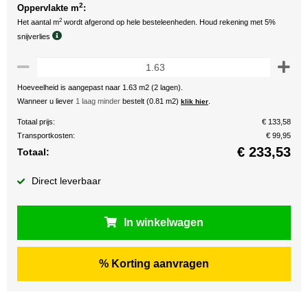
2
Oppervlakte m
:
2
Het aantal m
wordt afgerond op hele besteleenheden. Houd rekening met 5%
snijverlies
Hoeveelheid is aangepast naar 1.63 m2 (2 lagen).
Wanneer u liever
1 laag minder
bestelt (0.81 m2)
.
klik hier
Totaal prijs:
€ 133,58
Transportkosten:
€ 99,95
€
233,53
Totaal:
Direct leverbaar
In winkelwagen
% Korting aanvragen