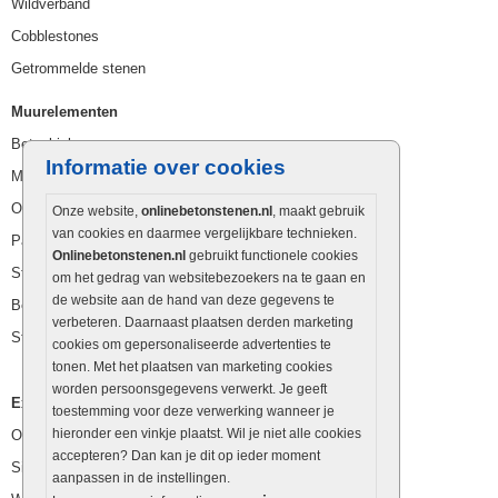
Wildverband
Cobblestones
Getrommelde stenen
Muurelementen
Betonbielzen
Informatie over cookies
Muurstenen
Opsluitbanden
Onze website,
onlinebetonstenen.nl
, maakt gebruik
van cookies en daarmee vergelijkbare technieken.
Palissaden
Onlinebetonstenen.nl
gebruikt functionele cookies
Stapelblokken
om het gedrag van websitebezoekers na te gaan en
de website aan de hand van deze gegevens te
Betonblokken
verbeteren. Daarnaast plaatsen derden marketing
Stapelstenen
cookies om gepersonaliseerde advertenties te
tonen. Met het plaatsen van marketing cookies
worden persoonsgegevens verwerkt. Je geeft
Extra benodigdheden
toestemming voor deze verwerking wanneer je
hieronder een vinkje plaatst. Wil je niet alle cookies
Ophoogzand
accepteren? Dan kan je dit op ieder moment
Siergrind en siersplit
aanpassen in de instellingen.