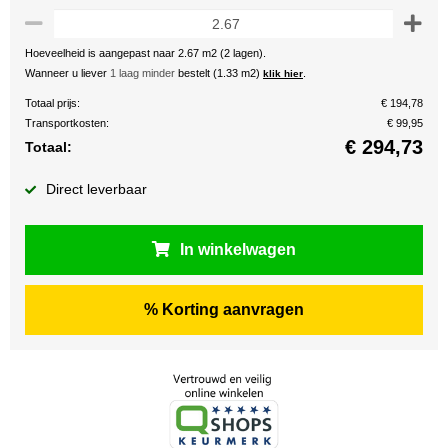
Hoeveelheid is aangepast naar 2.67 m2 (2 lagen).
Wanneer u liever
1 laag minder
bestelt (1.33 m2)
.
klik hier
Totaal prijs:
€ 194,78
Transportkosten:
€ 99,95
€
294,73
Totaal:
Direct leverbaar
In winkelwagen
% Korting aanvragen