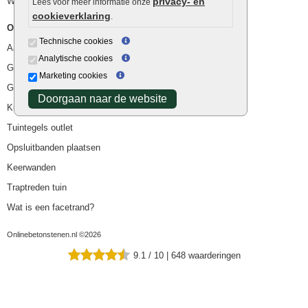
Waterafvoer
privacy- en
Lees voor meer informatie onze
cookieverklaring
.
Overig
Technische cookies
Aanbiedingen
Analytische cookies
Goedkope bestrating
Marketing cookies
Goedkope tuintegels
Doorgaan naar de website
Kunstgras
Tuintegels outlet
Opsluitbanden plaatsen
Keerwanden
Traptreden tuin
Wat is een facetrand?
Onlinebetonstenen.nl ©2026
9.1
/
10
|
648
waarderingen