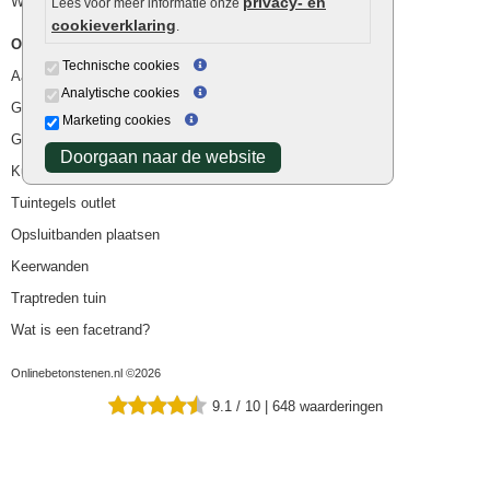
Waterafvoer
privacy- en
Lees voor meer informatie onze
cookieverklaring
.
Overig
Technische cookies
Aanbiedingen
Analytische cookies
Goedkope bestrating
Marketing cookies
Goedkope tuintegels
Doorgaan naar de website
Kunstgras
Tuintegels outlet
Opsluitbanden plaatsen
Keerwanden
Traptreden tuin
Wat is een facetrand?
Onlinebetonstenen.nl ©2026
9.1
/
10
|
648
waarderingen