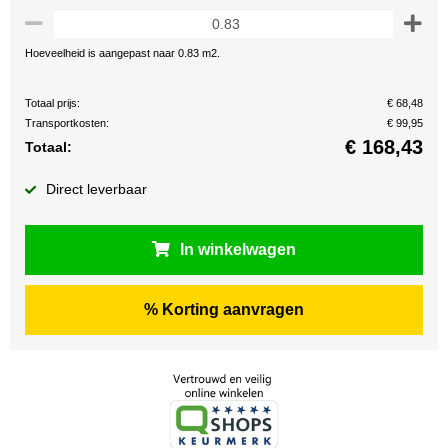
Hoeveelheid is aangepast naar 0.83 m2.
Totaal prijs:
€ 68,48
Transportkosten:
€ 99,95
€
168,43
Totaal:
Direct leverbaar
In winkelwagen
% Korting aanvragen