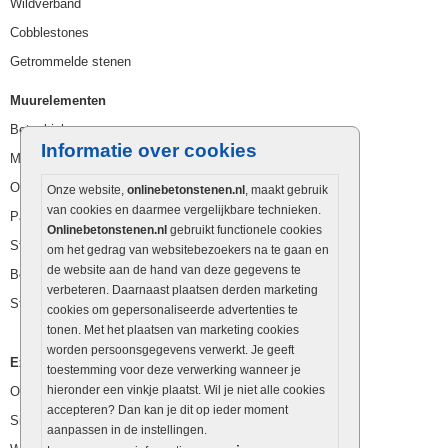
Wildverband
Cobblestones
Getrommelde stenen
Muurelementen
Betonbielzen
Informatie over cookies
Muurstenen
Opsluitbanden
Onze website,
onlinebetonstenen.nl
, maakt gebruik
van cookies en daarmee vergelijkbare technieken.
Palissaden
Onlinebetonstenen.nl
gebruikt functionele cookies
Stapelblokken
om het gedrag van websitebezoekers na te gaan en
de website aan de hand van deze gegevens te
Betonblokken
verbeteren. Daarnaast plaatsen derden marketing
Stapelstenen
cookies om gepersonaliseerde advertenties te
tonen. Met het plaatsen van marketing cookies
worden persoonsgegevens verwerkt. Je geeft
Extra benodigdheden
toestemming voor deze verwerking wanneer je
hieronder een vinkje plaatst. Wil je niet alle cookies
Ophoogzand
accepteren? Dan kan je dit op ieder moment
Siergrind en siersplit
aanpassen in de instellingen.