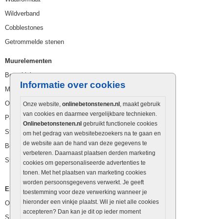
Wildverband
Cobblestones
Getrommelde stenen
Muurelementen
Betonbielzen
Informatie over cookies
Muurstenen
Opsluitbanden
Onze website,
onlinebetonstenen.nl
, maakt gebruik
van cookies en daarmee vergelijkbare technieken.
Palissaden
Onlinebetonstenen.nl
gebruikt functionele cookies
Stapelblokken
om het gedrag van websitebezoekers na te gaan en
de website aan de hand van deze gegevens te
Betonblokken
verbeteren. Daarnaast plaatsen derden marketing
Stapelstenen
cookies om gepersonaliseerde advertenties te
tonen. Met het plaatsen van marketing cookies
worden persoonsgegevens verwerkt. Je geeft
Extra benodigdheden
toestemming voor deze verwerking wanneer je
hieronder een vinkje plaatst. Wil je niet alle cookies
Ophoogzand
accepteren? Dan kan je dit op ieder moment
Siergrind en siersplit