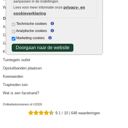
aanpassen in de instellingen.
privacy- en
Waterafvoer
Lees voor meer informatie onze
cookieverklaring
.
Overig
Technische cookies
Aanbiedingen
Analytische cookies
Goedkope bestrating
Marketing cookies
Goedkope tuintegels
Doorgaan naar de website
Kunstgras
Tuintegels outlet
Opsluitbanden plaatsen
Keerwanden
Traptreden tuin
Wat is een facetrand?
Onlinebetonstenen.nl ©2026
9.1
/
10
|
648
waarderingen