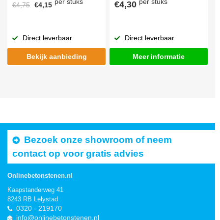
per stuks
per stuks
€4,30
€4,75
€4,15
Direct leverbaar
Direct leverbaar
Bekijk aanbieding
Meer informatie
Bezoek onze showroom of neem
contact op voor gratis advies
Onlinebetonstenen.nl
Kaapstanderweg 41
8243 RB Lelystad
0320 - 219170
info@onlinebetonstenen.nl