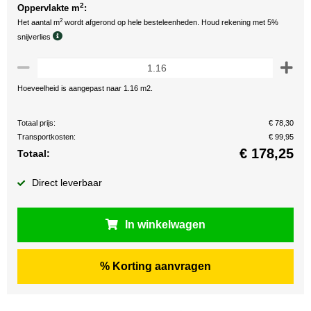
2
Oppervlakte m
:
2
Het aantal m
wordt afgerond op hele besteleenheden. Houd rekening met 5%
snijverlies
Hoeveelheid is aangepast naar 1.16 m2.
Totaal prijs:
€ 78,30
Transportkosten:
€ 99,95
€
178,25
Totaal:
Direct leverbaar
In winkelwagen
% Korting aanvragen