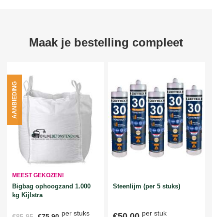
Maak je bestelling compleet
AANBIEDING
MEEST GEKOZEN!
Bigbag ophoogzand 1.000
Steenlijm (per 5 stuks)
kg Kijlstra
per stuks
per stuk
€50,00
€85,95
€75,90