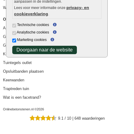
aanpassen in de instellingen.
privacy- en
Waterafvoer
Lees voor meer informatie onze
cookieverklaring
.
Overig
Technische cookies
Aanbiedingen
Analytische cookies
Goedkope bestrating
Marketing cookies
Goedkope tuintegels
Doorgaan naar de website
Kunstgras
Tuintegels outlet
Opsluitbanden plaatsen
Keerwanden
Traptreden tuin
Wat is een facetrand?
Onlinebetonstenen.nl ©2026
9.1
/
10
|
648
waarderingen