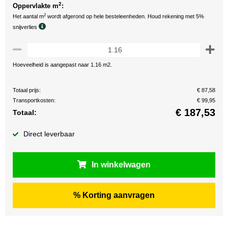
2
Oppervlakte m
:
2
Het aantal m
wordt afgerond op hele besteleenheden. Houd rekening met 5%
snijverlies
Hoeveelheid is aangepast naar 1.16 m2.
Totaal prijs:
€ 87,58
Transportkosten:
€ 99,95
€
187,53
Totaal:
Direct leverbaar
In winkelwagen
% Korting aanvragen