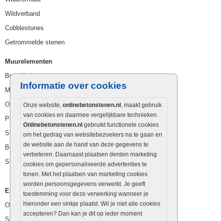
Wildverband
Cobblestones
Getrommelde stenen
Muurelementen
Betonbielzen
Informatie over cookies
Muurstenen
Opsluitbanden
Onze website,
onlinebetonstenen.nl
, maakt gebruik
van cookies en daarmee vergelijkbare technieken.
Palissaden
Onlinebetonstenen.nl
gebruikt functionele cookies
Stapelblokken
om het gedrag van websitebezoekers na te gaan en
de website aan de hand van deze gegevens te
Betonblokken
verbeteren. Daarnaast plaatsen derden marketing
Stapelstenen
cookies om gepersonaliseerde advertenties te
tonen. Met het plaatsen van marketing cookies
worden persoonsgegevens verwerkt. Je geeft
Extra benodigdheden
toestemming voor deze verwerking wanneer je
hieronder een vinkje plaatst. Wil je niet alle cookies
Ophoogzand
accepteren? Dan kan je dit op ieder moment
Siergrind en siersplit