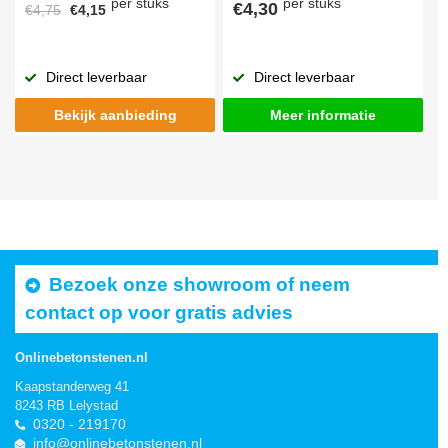
per stuks
per stuks
€4,30
€4,75
€4,15
Direct leverbaar
Direct leverbaar
Bekijk aanbieding
Meer informatie
Bezoek onze showroom of neem
contact op voor gratis advies
Onlinebetonstenen.nl
Kaapstanderweg 41
8243 RB Lelystad
0320 - 219170
info@onlinebetonstenen.nl