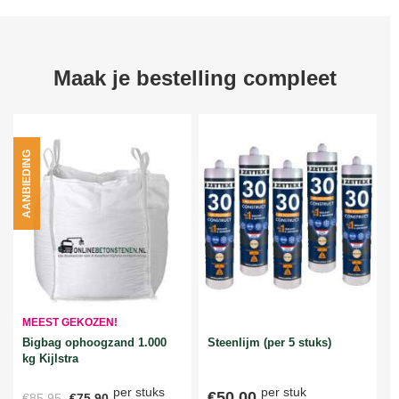
Maak je bestelling compleet
AANBIEDING
MEEST GEKOZEN!
Bigbag ophoogzand 1.000
Steenlijm (per 5 stuks)
kg Kijlstra
per stuks
per stuk
€50,00
€85,95
€75,90