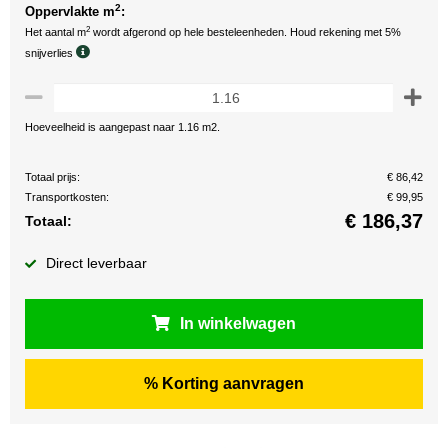
2
Oppervlakte m
:
2
Het aantal m
wordt afgerond op hele besteleenheden. Houd rekening met 5%
snijverlies
Hoeveelheid is aangepast naar 1.16 m2.
Totaal prijs:
€ 86,42
Transportkosten:
€ 99,95
€
186,37
Totaal:
Direct leverbaar
In winkelwagen
% Korting aanvragen