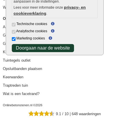
aanpassen in de instellingen.
privacy- en
Waterafvoer
Lees voor meer informatie onze
cookieverklaring
.
Overig
Technische cookies
Aanbiedingen
Analytische cookies
Goedkope bestrating
Marketing cookies
Goedkope tuintegels
Doorgaan naar de website
Kunstgras
Tuintegels outlet
Opsluitbanden plaatsen
Keerwanden
Traptreden tuin
Wat is een facetrand?
Onlinebetonstenen.nl ©2026
9.1
/
10
|
648
waarderingen