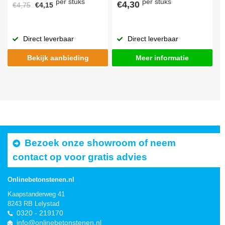
per stuks
per stuks
€4,30
€4,75
€4,15
Direct leverbaar
Direct leverbaar
Bekijk aanbieding
Meer informatie
Bezoek onze showroom of neem
contact op voor gratis advies
Onlinebetonstenen.nl
Kaapstanderweg 41
8243 RB Lelystad
0320 - 219170
info@onlinebetonstenen.nl