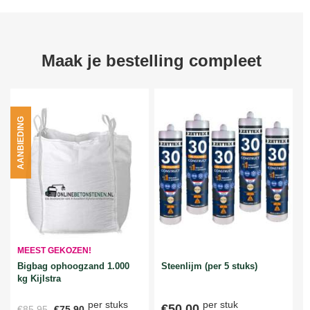
Maak je bestelling compleet
AANBIEDING
MEEST GEKOZEN!
Bigbag ophoogzand 1.000
Steenlijm (per 5 stuks)
kg Kijlstra
per stuks
per stuk
€50,00
€85,95
€75,90