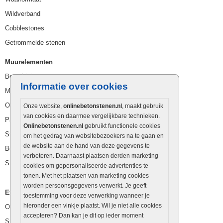
Wildverband
Cobblestones
Getrommelde stenen
Muurelementen
Betonbielzen
Informatie over cookies
Muurstenen
Opsluitbanden
Onze website,
onlinebetonstenen.nl
, maakt gebruik
van cookies en daarmee vergelijkbare technieken.
Palissaden
Onlinebetonstenen.nl
gebruikt functionele cookies
Stapelblokken
om het gedrag van websitebezoekers na te gaan en
de website aan de hand van deze gegevens te
Betonblokken
verbeteren. Daarnaast plaatsen derden marketing
Stapelstenen
cookies om gepersonaliseerde advertenties te
tonen. Met het plaatsen van marketing cookies
worden persoonsgegevens verwerkt. Je geeft
Extra benodigdheden
toestemming voor deze verwerking wanneer je
hieronder een vinkje plaatst. Wil je niet alle cookies
Ophoogzand
accepteren? Dan kan je dit op ieder moment
Siergrind en siersplit