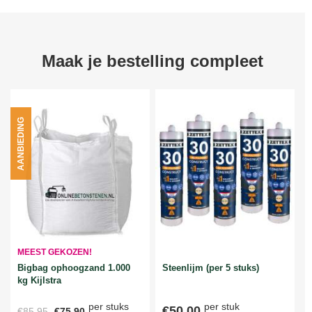
Maak je bestelling compleet
AANBIEDING
MEEST GEKOZEN!
Bigbag ophoogzand 1.000
Steenlijm (per 5 stuks)
kg Kijlstra
per stuks
per stuk
€50,00
€85,95
€75,90