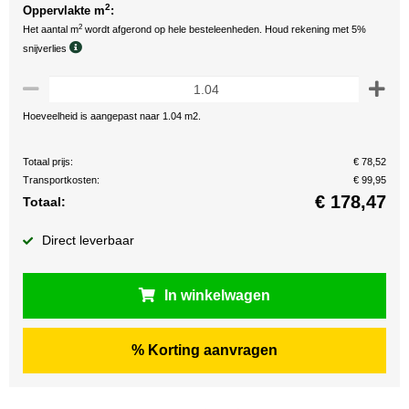
2
Oppervlakte m
:
2
Het aantal m
wordt afgerond op hele besteleenheden. Houd rekening met 5%
snijverlies
Hoeveelheid is aangepast naar 1.04 m2.
Totaal prijs:
€ 78,52
Transportkosten:
€ 99,95
€
178,47
Totaal:
Direct leverbaar
In winkelwagen
% Korting aanvragen