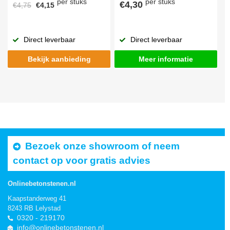
per stuks
per stuks
€4,30
€4,75
€4,15
Direct leverbaar
Direct leverbaar
Bekijk aanbieding
Meer informatie
Bezoek onze showroom of neem
contact op voor gratis advies
Onlinebetonstenen.nl
Kaapstanderweg 41
8243 RB Lelystad
0320 - 219170
info@onlinebetonstenen.nl