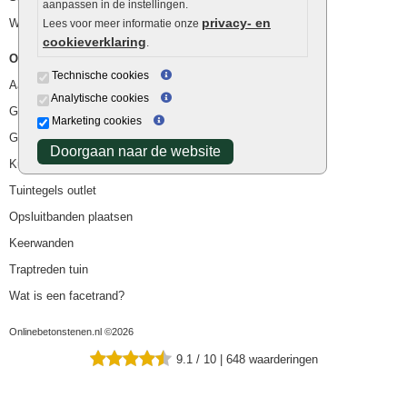
aanpassen in de instellingen.
privacy- en
Waterafvoer
Lees voor meer informatie onze
cookieverklaring
.
Overig
Technische cookies
Aanbiedingen
Analytische cookies
Goedkope bestrating
Marketing cookies
Goedkope tuintegels
Doorgaan naar de website
Kunstgras
Tuintegels outlet
Opsluitbanden plaatsen
Keerwanden
Traptreden tuin
Wat is een facetrand?
Onlinebetonstenen.nl ©2026
9.1
/
10
|
648
waarderingen