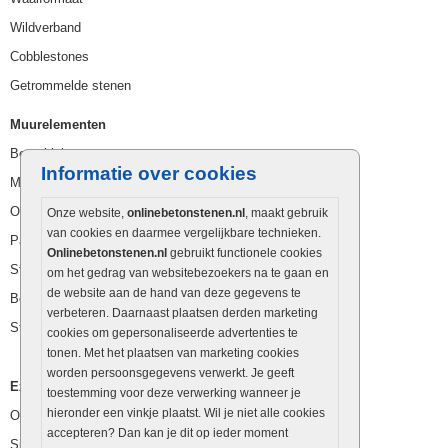
Wildverband
Cobblestones
Getrommelde stenen
Muurelementen
Betonbielzen
Informatie over cookies
Muurstenen
Opsluitbanden
Onze website,
onlinebetonstenen.nl
, maakt gebruik
van cookies en daarmee vergelijkbare technieken.
Palissaden
Onlinebetonstenen.nl
gebruikt functionele cookies
Stapelblokken
om het gedrag van websitebezoekers na te gaan en
de website aan de hand van deze gegevens te
Betonblokken
verbeteren. Daarnaast plaatsen derden marketing
Stapelstenen
cookies om gepersonaliseerde advertenties te
tonen. Met het plaatsen van marketing cookies
worden persoonsgegevens verwerkt. Je geeft
Extra benodigdheden
toestemming voor deze verwerking wanneer je
hieronder een vinkje plaatst. Wil je niet alle cookies
Ophoogzand
accepteren? Dan kan je dit op ieder moment
Siergrind en siersplit