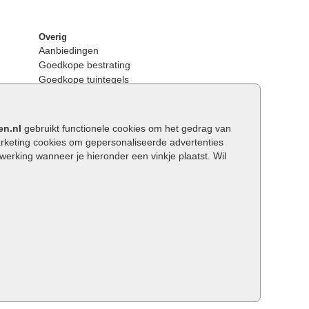
Overig
Aanbiedingen
Goedkope bestrating
Goedkope tuintegels
Kunstgras
Tuintegels outlet
Opsluitbanden plaatsen
en.nl
gebruikt functionele cookies om het gedrag van
Keerwanden
keting cookies om gepersonaliseerde advertenties
Traptreden tuin
rking wanneer je hieronder een vinkje plaatst. Wil
Wat is een facetrand?