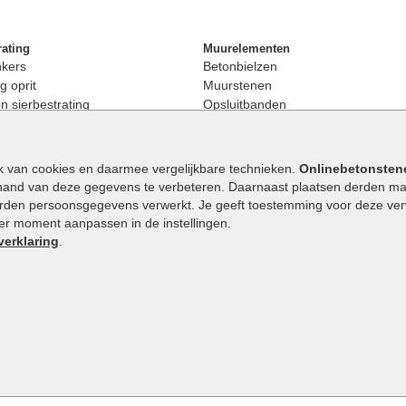
rating
Muurelementen
nkers
Betonbielzen
g oprit
Muurstenen
 sierbestrating
Opsluitbanden
rating
Palissaden
bestrating
Stapelblokken
enen
Betonblokken
k van cookies en daarmee vergelijkbare technieken.
Onlinebetonsten
nkers
Stapelstenen
hand van deze gegevens te verbeteren. Daarnaast plaatsen derden mar
stenen
orden persoonsgegevens verwerkt. Je geeft toestemming voor deze verwe
en
eder moment aanpassen in de instellingen.
Extra benodigdheden
maat
verklaring
.
Ophoogzand
band
Siergrind en siersplit
tones
Waterafvoer
elde stenen
9.1
/
10
|
648
waarderingen