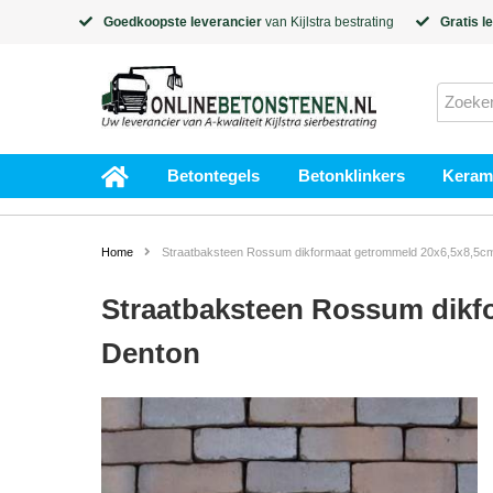
Goedkoopste leverancier
van
Kijlstra
bestrating
Gratis l
Betontegels
Betonklinkers
Kerami
Home
Straatbaksteen Rossum dikformaat getrommeld 20x6,5x8,5c
Straatbaksteen Rossum dikf
Denton