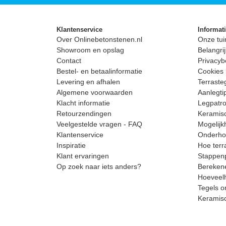
Klantenservice
Informat
Over Onlinebetonstenen.nl
Onze tui
Showroom en opslag
Belangrij
Contact
Privacyb
Bestel- en betaalinformatie
Cookies 
Levering en afhalen
Terrast
Algemene voorwaarden
Aanlegti
Klacht informatie
Legpatro
Retourzendingen
Keramisc
Veelgestelde vragen - FAQ
Mogelijk
Klantenservice
Onderhou
Inspiratie
Hoe terr
Klant ervaringen
Stappenp
Op zoek naar iets anders?
Berekene
Hoeveelh
Tegels o
Keramis