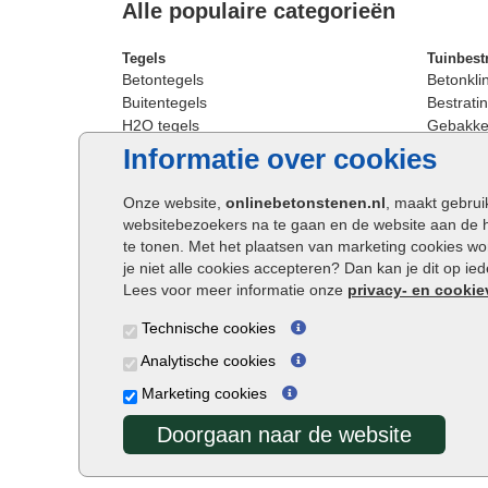
Alle populaire categorieën
Tegels
Tuinbest
Betontegels
Betonkli
Buitentegels
Bestratin
H2O tegels
Gebakken
Keramische terrastegels
Sierbest
Informatie over cookies
Oprit tegels
Strakke 
Patio tegels
Straatst
Onze website,
onlinebetonstenen.nl
, maakt gebrui
Siertegels
Straatkli
websitebezoekers na te gaan en de website aan de 
Stoeptegels
Trommel
te tonen. Met het plaatsen van marketing cookies w
Straattegels
Tuinsten
je niet alle cookies accepteren? Dan kan je dit op i
Terrastegels
Waalfor
Lees voor meer informatie onze
privacy- en cookie
Tuintegels
Wildver
Technische cookies
Buitentegels
Cobbles
Grote terrastegels
Getromm
Analytische cookies
Marketing cookies
Doorgaan naar de website
Onlinebetonstenen.nl ©2026