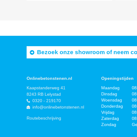
Bezoek onze showroom of neem cont
Onlinebetonstenen.nl
Openingstijden
Kaapstanderweg 41
Maandag
08
Dinsdag
08
8243 RB Lelystad
Woensdag
08
0320 - 219170
Donderdag
08
info@onlinebetonstenen.nl
Vrijdag
08
Routebeschrijving
Zaterdag
08
Zondag
Ge