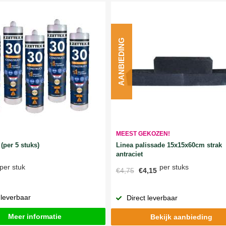
AANBIEDING
MEEST GEKOZEN!
Linea palissade 15x15x60cm strak
(per 5 stuks)
antraciet
per stuks
per stuk
€4,75
€4,15
 leverbaar
Direct leverbaar
Meer informatie
Bekijk aanbieding