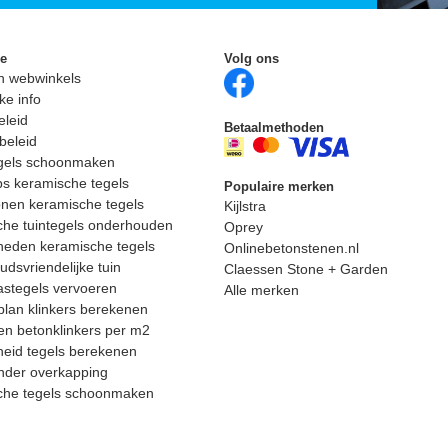
ie
Volg ons
n webwinkels
ke info
eleid
Betaalmethoden
beleid
egels schoonmaken
ps keramische tegels
Populaire merken
nen keramische tegels
Kijlstra
he tuintegels onderhouden
Oprey
heden keramische tegels
Onlinebetonstenen.nl
dsvriendelijke tuin
Claessen Stone + Garden
astegels vervoeren
Alle merken
lan klinkers berekenen
n betonklinkers per m2
eid tegels berekenen
nder overkapping
che tegels schoonmaken