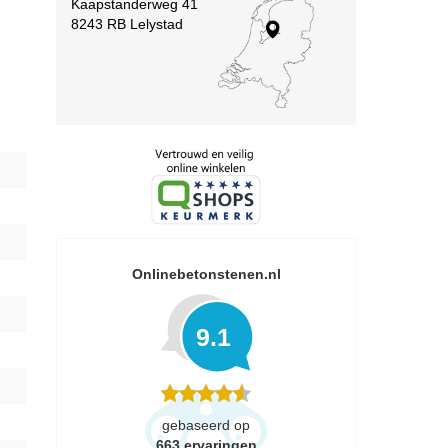
Kaapstanderweg 41
8243 RB Lelystad
Onlinebetonstenen.nl
9.1
gebaseerd op
663
ervaringen