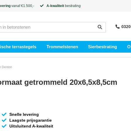
evering
vanaf €1.500,-
A-kwaliteit
bestrating
0320
sche terrastegels
Trommelstenen
Sierbestrating
O
m Denton
ormaat getrommeld 20x6,5x8,5cm
Snelle levering
Laagste prijsgarantie
Uitsluitend A-kwaliteit