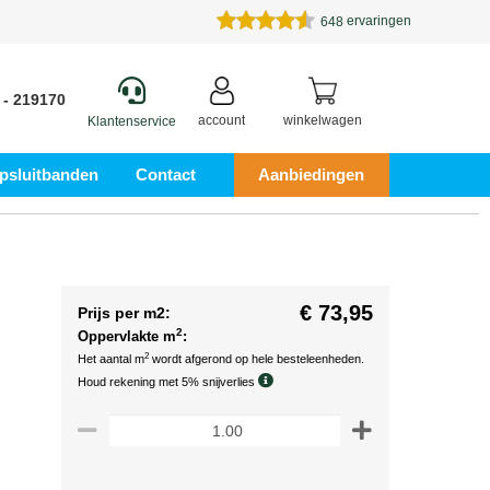
ervaringen
648
 - 219170
account
winkelwagen
Klantenservice
psluitbanden
Contact
Aanbiedingen
€ 73,95
Prijs per m2:
2
Oppervlakte m
:
2
Het aantal m
wordt afgerond op hele besteleenheden.
Houd rekening met 5% snijverlies