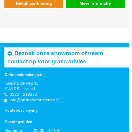
Bekijk aanbieding
Meer informatie
Bezoek onze showroom of neem
contact op voor gratis advies
Onlinebetonstenen.nl
Kaapstanderweg 41
8243 RB Lelystad
0320 - 219170
info@onlinebetonstenen.nl
Routebeschrijving
Openingstijden
Maandag
08:00 - 17:00