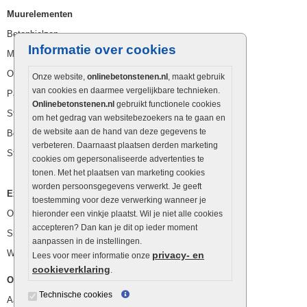
Muurelementen
Betonbielzen
Informatie over cookies
Muurstenen
Opsluitbanden
Onze website,
onlinebetonstenen.nl
, maakt gebruik
van cookies en daarmee vergelijkbare technieken.
Palissaden
Onlinebetonstenen.nl
gebruikt functionele cookies
Stapelblokken
om het gedrag van websitebezoekers na te gaan en
de website aan de hand van deze gegevens te
Betonblokken
verbeteren. Daarnaast plaatsen derden marketing
Stapelstenen
cookies om gepersonaliseerde advertenties te
tonen. Met het plaatsen van marketing cookies
worden persoonsgegevens verwerkt. Je geeft
Extra benodigdheden
toestemming voor deze verwerking wanneer je
Ophoogzand
hieronder een vinkje plaatst. Wil je niet alle cookies
accepteren? Dan kan je dit op ieder moment
Siergrind en siersplit
aanpassen in de instellingen.
Waterafvoer
privacy- en
Lees voor meer informatie onze
cookieverklaring
.
Overig
Technische cookies
Aanbiedingen