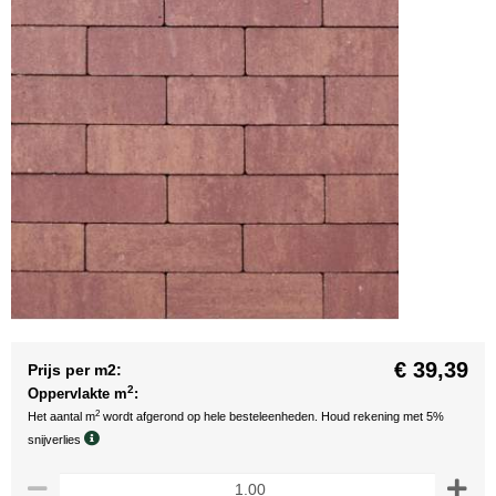
€ 39,39
Prijs per m2:
2
Oppervlakte m
:
2
Het aantal m
wordt afgerond op hele besteleenheden. Houd rekening met 5%
snijverlies