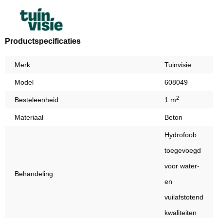
Productspecificaties
Merk
Tuinvisie
Model
608049
2
Besteleenheid
1 m
Materiaal
Beton
Hydrofoob
toegevoegd
voor water-
Behandeling
en
vuilafstotend
kwaliteiten