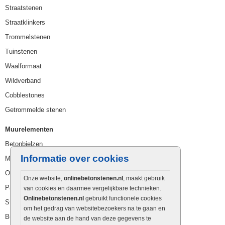
Straatstenen
Straatklinkers
Trommelstenen
Tuinstenen
Waalformaat
Wildverband
Cobblestones
Getrommelde stenen
Muurelementen
Betonbielzen
Informatie over cookies
Muurstenen
Opsluitbanden
Onze website,
onlinebetonstenen.nl
, maakt gebruik
Palissaden
van cookies en daarmee vergelijkbare technieken.
Onlinebetonstenen.nl
gebruikt functionele cookies
Stapelblokken
om het gedrag van websitebezoekers na te gaan en
Betonblokken
de website aan de hand van deze gegevens te