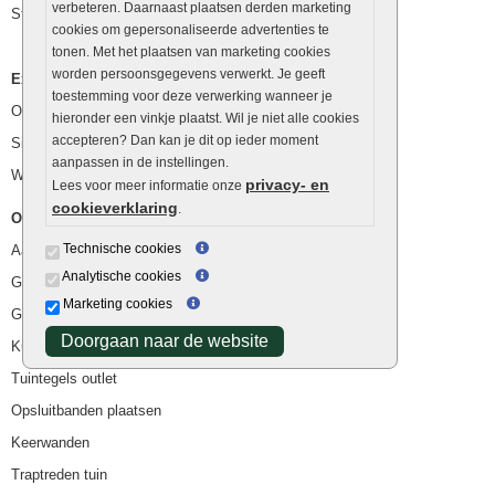
verbeteren. Daarnaast plaatsen derden marketing
Stapelstenen
cookies om gepersonaliseerde advertenties te
tonen. Met het plaatsen van marketing cookies
worden persoonsgegevens verwerkt. Je geeft
Extra benodigdheden
toestemming voor deze verwerking wanneer je
Ophoogzand
hieronder een vinkje plaatst. Wil je niet alle cookies
accepteren? Dan kan je dit op ieder moment
Siergrind en siersplit
aanpassen in de instellingen.
Waterafvoer
privacy- en
Lees voor meer informatie onze
cookieverklaring
.
Overig
Technische cookies
Aanbiedingen
Analytische cookies
Goedkope bestrating
Marketing cookies
Goedkope tuintegels
Doorgaan naar de website
Kunstgras
Tuintegels outlet
Opsluitbanden plaatsen
Keerwanden
Traptreden tuin