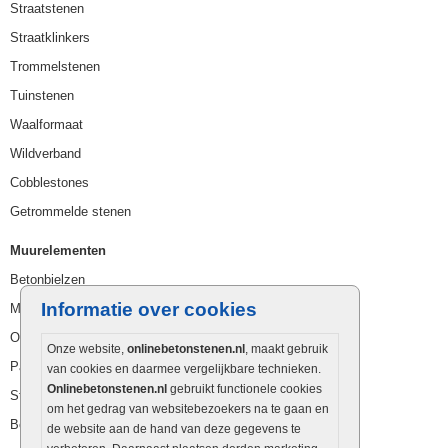
Straatstenen
Straatklinkers
Trommelstenen
Tuinstenen
Waalformaat
Wildverband
Cobblestones
Getrommelde stenen
Muurelementen
Betonbielzen
Informatie over cookies
Muurstenen
Opsluitbanden
Onze website,
onlinebetonstenen.nl
, maakt gebruik
Palissaden
van cookies en daarmee vergelijkbare technieken.
Onlinebetonstenen.nl
gebruikt functionele cookies
Stapelblokken
om het gedrag van websitebezoekers na te gaan en
Betonblokken
de website aan de hand van deze gegevens te