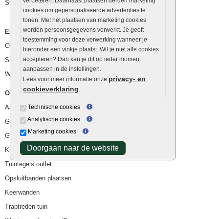
verbeteren. Daarnaast plaatsen derden marketing
Stapelstenen
cookies om gepersonaliseerde advertenties te
tonen. Met het plaatsen van marketing cookies
worden persoonsgegevens verwerkt. Je geeft
Extra benodigdheden
toestemming voor deze verwerking wanneer je
Ophoogzand
hieronder een vinkje plaatst. Wil je niet alle cookies
accepteren? Dan kan je dit op ieder moment
Siergrind en siersplit
aanpassen in de instellingen.
Waterafvoer
privacy- en
Lees voor meer informatie onze
cookieverklaring
.
Overig
Aanbiedingen
Technische cookies
Analytische cookies
Goedkope bestrating
Marketing cookies
Goedkope tuintegels
Doorgaan naar de website
Kunstgras
Tuintegels outlet
Opsluitbanden plaatsen
Keerwanden
Traptreden tuin