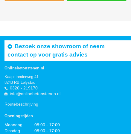
Bezoek onze showroom of neem
contact op voor gratis advies
Onlinebetonstenen.nl
Kaapstanderweg 41
8243 RB Lelystad
0320 - 219170
info@onlinebetonstenen.nl
Routebeschrijving
Openingstijden
Maandag
08:00 - 17:00
Dinsdag
08:00 - 17:00