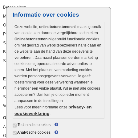
Betonbielzen
Informatie over cookies
Muurstenen
Opsluitbanden
Onze website,
onlinebetonstenen.nl
, maakt gebruik
van cookies en daarmee vergelijkbare technieken.
Palissaden
Onlinebetonstenen.nl
gebruikt functionele cookies
Stapelblokken
om het gedrag van websitebezoekers na te gaan en
de website aan de hand van deze gegevens te
Betonblokken
verbeteren. Daarnaast plaatsen derden marketing
Stapelstenen
cookies om gepersonaliseerde advertenties te
tonen. Met het plaatsen van marketing cookies
worden persoonsgegevens verwerkt. Je geeft
Extra benodigdheden
toestemming voor deze verwerking wanneer je
Ophoogzand
hieronder een vinkje plaatst. Wil je niet alle cookies
accepteren? Dan kan je dit op ieder moment
Siergrind en siersplit
aanpassen in de instellingen.
Waterafvoer
privacy- en
Lees voor meer informatie onze
cookieverklaring
.
Overig
Technische cookies
Aanbiedingen
Analytische cookies
Goedkope bestrating