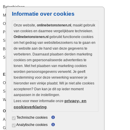
Betonbielzen
Informatie over cookies
Muurstenen
Opsluitbanden
Onze website,
onlinebetonstenen.nl
, maakt gebruik
van cookies en daarmee vergelijkbare technieken.
Palissaden
Onlinebetonstenen.nl
gebruikt functionele cookies
Stapelblokken
om het gedrag van websitebezoekers na te gaan en
de website aan de hand van deze gegevens te
Betonblokken
verbeteren. Daarnaast plaatsen derden marketing
Stapelstenen
cookies om gepersonaliseerde advertenties te
tonen. Met het plaatsen van marketing cookies
worden persoonsgegevens verwerkt. Je geeft
Extra benodigdheden
toestemming voor deze verwerking wanneer je
Ophoogzand
hieronder een vinkje plaatst. Wil je niet alle cookies
accepteren? Dan kan je dit op ieder moment
Siergrind en siersplit
aanpassen in de instellingen.
Waterafvoer
privacy- en
Lees voor meer informatie onze
cookieverklaring
.
Overig
Technische cookies
Aanbiedingen
Analytische cookies
Goedkope bestrating