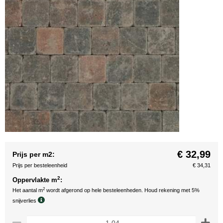
€ 32,99
Prijs per m2:
Prijs per besteleenheid
€ 34,31
2
Oppervlakte m
:
2
Het aantal m
wordt afgerond op hele besteleenheden. Houd rekening met 5%
snijverlies