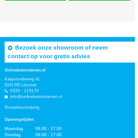
Bezoek onze showroom of neem
contact op voor gratis advies
Onlinebetonstenen.nl
Kaapstanderweg 41
8243 RB Lelystad
0320 - 219170
info@onlinebetonstenen.nl
Routebeschrijving
Openingstijden
Maandag
08:00 - 17:00
Dinsdag
08:00 - 17:00