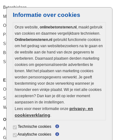
Betonbielzen
Informatie over cookies
Muurstenen
Opsluitbanden
Onze website,
onlinebetonstenen.nl
, maakt gebruik
van cookies en daarmee vergelijkbare technieken.
Palissaden
Onlinebetonstenen.nl
gebruikt functionele cookies
Stapelblokken
om het gedrag van websitebezoekers na te gaan en
de website aan de hand van deze gegevens te
Betonblokken
verbeteren. Daarnaast plaatsen derden marketing
Stapelstenen
cookies om gepersonaliseerde advertenties te
tonen. Met het plaatsen van marketing cookies
worden persoonsgegevens verwerkt. Je geeft
Extra benodigdheden
toestemming voor deze verwerking wanneer je
Ophoogzand
hieronder een vinkje plaatst. Wil je niet alle cookies
accepteren? Dan kan je dit op ieder moment
Siergrind en siersplit
aanpassen in de instellingen.
Waterafvoer
privacy- en
Lees voor meer informatie onze
cookieverklaring
.
Overig
Technische cookies
Aanbiedingen
Analytische cookies
Goedkope bestrating