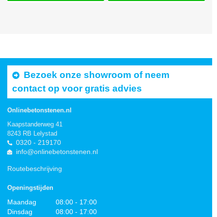
Bezoek onze showroom of neem
contact op voor gratis advies
Onlinebetonstenen.nl
Kaapstanderweg 41
8243 RB Lelystad
0320 - 219170
info@onlinebetonstenen.nl
Routebeschrijving
Openingstijden
Maandag
08:00 - 17:00
Dinsdag
08:00 - 17:00