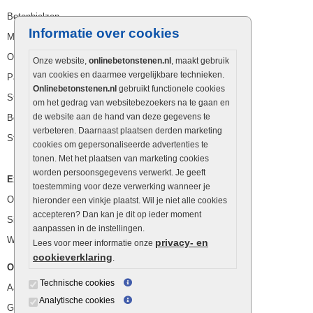
Betonbielzen
Informatie over cookies
Muurstenen
Opsluitbanden
Onze website,
onlinebetonstenen.nl
, maakt gebruik
van cookies en daarmee vergelijkbare technieken.
Palissaden
Onlinebetonstenen.nl
gebruikt functionele cookies
Stapelblokken
om het gedrag van websitebezoekers na te gaan en
de website aan de hand van deze gegevens te
Betonblokken
verbeteren. Daarnaast plaatsen derden marketing
Stapelstenen
cookies om gepersonaliseerde advertenties te
tonen. Met het plaatsen van marketing cookies
worden persoonsgegevens verwerkt. Je geeft
Extra benodigdheden
toestemming voor deze verwerking wanneer je
Ophoogzand
hieronder een vinkje plaatst. Wil je niet alle cookies
accepteren? Dan kan je dit op ieder moment
Siergrind en siersplit
aanpassen in de instellingen.
Waterafvoer
privacy- en
Lees voor meer informatie onze
cookieverklaring
.
Overig
Technische cookies
Aanbiedingen
Analytische cookies
Goedkope bestrating