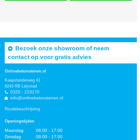
Bezoek onze showroom of neem
contact op voor gratis advies
Onlinebetonstenen.nl
Kaapstanderweg 41
8243 RB Lelystad
0320 - 219170
info@onlinebetonstenen.nl
Routebeschrijving
Openingstijden
Maandag
08:00 - 17:00
Dinsdag
08:00 - 17:00