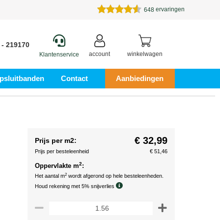
ervaringen
648
 - 219170
account
winkelwagen
Klantenservice
psluitbanden
Contact
Aanbiedingen
€ 32,99
Prijs per m2:
Prijs per besteleenheid
€ 51,46
2
Oppervlakte m
:
2
Het aantal m
wordt afgerond op hele besteleenheden.
Houd rekening met 5% snijverlies