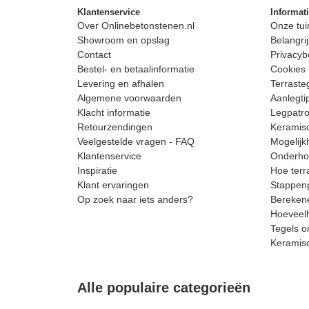
Klantenservice
Informat
Over Onlinebetonstenen.nl
Onze tui
Showroom en opslag
Belangrij
Contact
Privacyb
Bestel- en betaalinformatie
Cookies 
Levering en afhalen
Terrast
Algemene voorwaarden
Aanlegti
Klacht informatie
Legpatro
Retourzendingen
Keramisc
Veelgestelde vragen - FAQ
Mogelijk
Klantenservice
Onderhou
Inspiratie
Hoe terr
Klant ervaringen
Stappenp
Op zoek naar iets anders?
Berekene
Hoeveelh
Tegels o
Keramis
Alle populaire categorieën