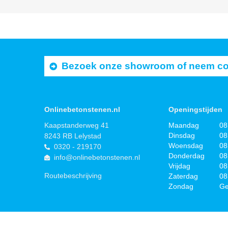
Bezoek onze showroom of neem cont
Onlinebetonstenen.nl
Openingstijden
Kaapstanderweg 41
Maandag
08
Dinsdag
08
8243 RB Lelystad
Woensdag
08
0320 - 219170
Donderdag
08
info@onlinebetonstenen.nl
Vrijdag
08
Routebeschrijving
Zaterdag
08
Zondag
Ge