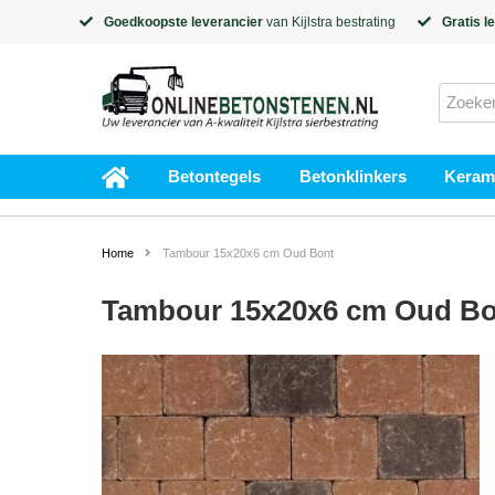
Goedkoopste leverancier
van
Kijlstra
bestrating
Gratis l
Betontegels
Betonklinkers
Kerami
Home
Tambour 15x20x6 cm Oud Bont
Tambour 15x20x6 cm Oud Bo