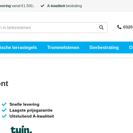
evering
vanaf €1.500,-
A-kwaliteit
bestrating
0320
sche terrastegels
Trommelstenen
Sierbestrating
O
nt
Snelle levering
Laagste prijsgarantie
Uitsluitend A-kwaliteit