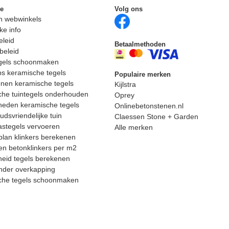
ie
Volg ons
n webwinkels
ke info
eleid
Betaalmethoden
beleid
egels schoonmaken
ps keramische tegels
Populaire merken
nen keramische tegels
Kijlstra
he tuintegels onderhouden
Oprey
heden keramische tegels
Onlinebetonstenen.nl
dsvriendelijke tuin
Claessen Stone + Garden
astegels vervoeren
Alle merken
lan klinkers berekenen
n betonklinkers per m2
eid tegels berekenen
nder overkapping
che tegels schoonmaken