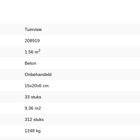
Tuinvisie
208919
2
1.56 m
Beton
Onbehandeld
15x20x6 cm
33 stuks
9,36 m2
312 stuks
1248 kg