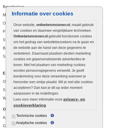
Betonbielzen
Informatie over cookies
Muurstenen
Opsluitbanden
Onze website,
onlinebetonstenen.nl
, maakt gebruik
van cookies en daarmee vergelijkbare technieken.
Palissaden
Onlinebetonstenen.nl
gebruikt functionele cookies
Stapelblokken
om het gedrag van websitebezoekers na te gaan en
de website aan de hand van deze gegevens te
Betonblokken
verbeteren. Daarnaast plaatsen derden marketing
Stapelstenen
cookies om gepersonaliseerde advertenties te
tonen. Met het plaatsen van marketing cookies
worden persoonsgegevens verwerkt. Je geeft
Extra benodigdheden
toestemming voor deze verwerking wanneer je
Ophoogzand
hieronder een vinkje plaatst. Wil je niet alle cookies
accepteren? Dan kan je dit op ieder moment
Siergrind en siersplit
aanpassen in de instellingen.
Waterafvoer
privacy- en
Lees voor meer informatie onze
cookieverklaring
.
Overig
Technische cookies
Aanbiedingen
Analytische cookies
Goedkope bestrating