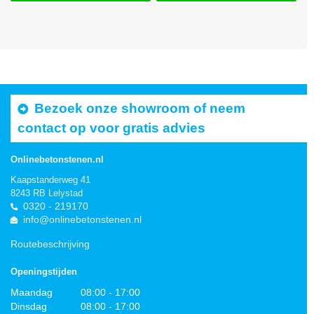
Bezoek onze showroom of neem
contact op voor gratis advies
Onlinebetonstenen.nl
Kaapstanderweg 41
8243 RB Lelystad
0320 - 219170
info@onlinebetonstenen.nl
Routebeschrijving
Openingstijden
Maandag
08:00 - 17:00
Dinsdag
08:00 - 17:00