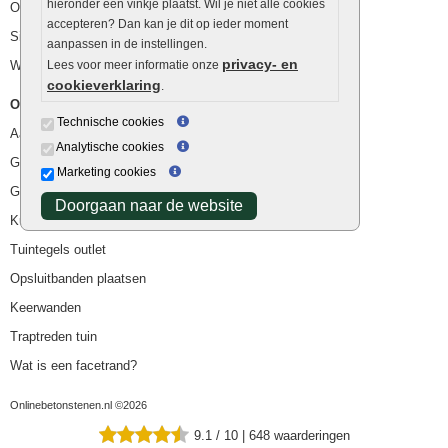
hieronder een vinkje plaatst. Wil je niet alle cookies
Ophoogzand
accepteren? Dan kan je dit op ieder moment
Siergrind en siersplit
aanpassen in de instellingen.
privacy- en
Waterafvoer
Lees voor meer informatie onze
cookieverklaring
.
Overig
Technische cookies
Aanbiedingen
Analytische cookies
Goedkope bestrating
Marketing cookies
Goedkope tuintegels
Doorgaan naar de website
Kunstgras
Tuintegels outlet
Opsluitbanden plaatsen
Keerwanden
Traptreden tuin
Wat is een facetrand?
Onlinebetonstenen.nl ©2026
9.1
/
10
|
648
waarderingen