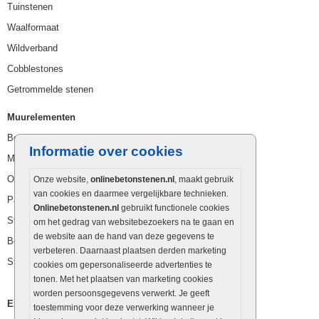
Tuinstenen
Waalformaat
Wildverband
Cobblestones
Getrommelde stenen
Muurelementen
Betonbielzen
Informatie over cookies
Muurstenen
Opsluitbanden
Onze website,
onlinebetonstenen.nl
, maakt gebruik
van cookies en daarmee vergelijkbare technieken.
Palissaden
Onlinebetonstenen.nl
gebruikt functionele cookies
Stapelblokken
om het gedrag van websitebezoekers na te gaan en
de website aan de hand van deze gegevens te
Betonblokken
verbeteren. Daarnaast plaatsen derden marketing
Stapelstenen
cookies om gepersonaliseerde advertenties te
tonen. Met het plaatsen van marketing cookies
worden persoonsgegevens verwerkt. Je geeft
Extra benodigdheden
toestemming voor deze verwerking wanneer je