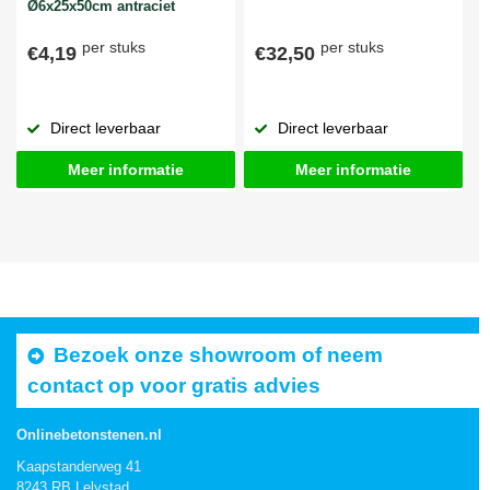
Ø6x25x50cm antraciet
per stuks
per stuks
€4,19
€32,50
Direct leverbaar
Direct leverbaar
Meer informatie
Meer informatie
Bezoek onze showroom of neem
contact op voor gratis advies
Onlinebetonstenen.nl
Kaapstanderweg 41
8243 RB Lelystad